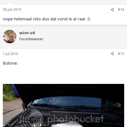
30 jun 2010
#14
nope helemaal niks dus dat vond ik al raar :S
wim-v6
Forumbewoner
1 jul 2010
#15
Bobine: