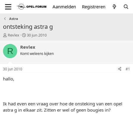
Aanmelden
Registreren
Astra
ontsteking astra g
T
S
Revlex
30 jun 2010
o
t
p
a
Revlex
R
i
r
Komt weleens kijken
c
t
s
d
t
a
30 jun 2010
#1
a
t
r
u
hallo,
t
m
e
r
Ik had even een vraag over hoe de onsteking van een opel
astra g in elkaar zit. Zitten er wel of geen bougies in?