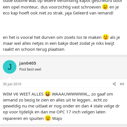
oude bobine was op iedere verbinding kapot gescheurd door
een opel monteur.. dus voorzichtig vast schroeven
en je
eco kap hoeft ook niet zo strak. jaja Geleerd van iemand!
en het is vooral het durven om zoiets los te maken
als je
maar wel alles netjes in een bakje doet zodat je niks kwijt
raakt! en schoon terug plaatsen
jan0405
J
Post best veel
30 jun 2010
#9
WIM V6 WEET ALLES
WAAAUWWWWW,,, zo gaaf om
iemand zo bezig te zien en alles uit te leggen.. echt zo
geweldig nu me uitlaat er nog onder en dan 4 stale velge dr
op voor tijdelijk en dan me OPC 17 inch velgen laten
repareren en spuiten
Wajo