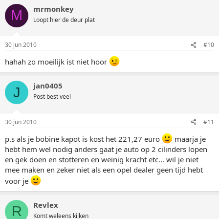
mrmonkey
M
Loopt hier de deur plat
30 jun 2010
#10
hahah zo moeilijk ist niet hoor
jan0405
J
Post best veel
30 jun 2010
#11
p.s als je bobine kapot is kost het 221,27 euro
maarja je
hebt hem wel nodig anders gaat je auto op 2 cilinders lopen
en gek doen en stotteren en weinig kracht etc... wil je niet
mee maken en zeker niet als een opel dealer geen tijd hebt
voor je
Revlex
R
Komt weleens kijken