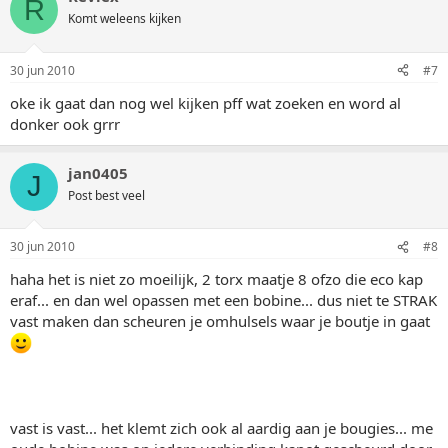
R
Komt weleens kijken
30 jun 2010
#7
oke ik gaat dan nog wel kijken pff wat zoeken en word al
donker ook grrr
jan0405
J
Post best veel
30 jun 2010
#8
haha het is niet zo moeilijk, 2 torx maatje 8 ofzo die eco kap
eraf... en dan wel opassen met een bobine... dus niet te STRAK
vast maken dan scheuren je omhulsels waar je boutje in gaat
vast is vast... het klemt zich ook al aardig aan je bougies... me