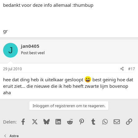
bedankt voor deze info allemaal :thumbup
gr
jan0405
J
Post best veel
29 jul 2010
#17
hee dat ding heb ik uitelkaar gesloopt
best geinig hoe dat
eruit ziet... die nieuwe die ik heb heeft zwarte lijm bovenop
aha
Inloggen of registreren om te reageren.
Facebook
X (Twitter)
Bluesky
LinkedIn
Reddit
Pinterest
Tumblr
WhatsApp
E-mail
Li
Delen:
Astra