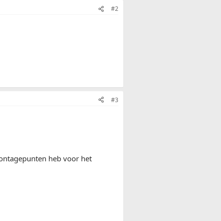
#2
#3
 montagepunten heb voor het