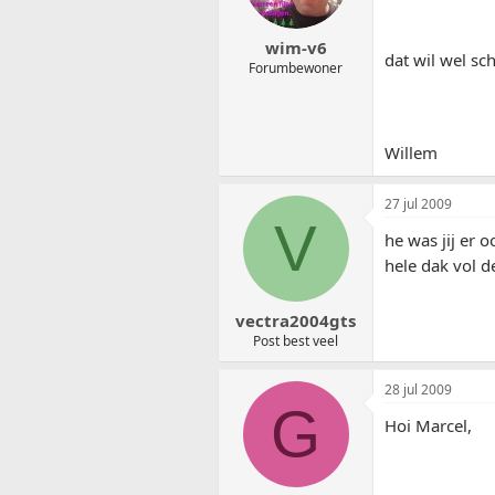
wim-v6
dat wil wel sc
Forumbewoner
Willem
27 jul 2009
V
he was jij er 
hele dak vol 
vectra2004gts
Post best veel
28 jul 2009
G
Hoi Marcel,