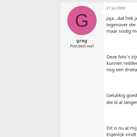
27 jul 2009
G
Jaja...dat heb
tegenover die 
maar nodig mo
greg
Post best veel
Deze foto`s zi
kunnen redden
nog een drietal
Gelukkig goed 
die ik al lange
Dit is nu al m
Eigenlijk vindt