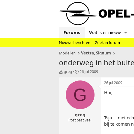
Forums
Wat is er nieuw
Nieuwe berichten
Zoek in forum
Modellen
Vectra, Signum
onderweg in het buit
T
S
greg
26 jul 2009
o
t
p
a
26 jul 2009
i
r
G
Hoi,
c
t
s
d
t
a
a
t
greg
r
u
Tsja.... niet 
t
m
Post best veel
bij te komen n
e
r