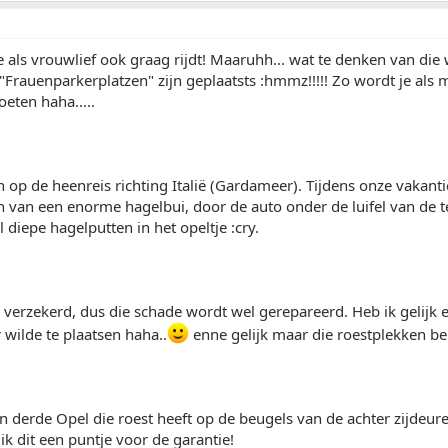
 je als vrouwlief ook graag rijdt! Maaruhh... wat te denken van die
"Frauenparkerplatzen" zijn geplaatsts :hmmz!!!!! Zo wordt je als 
eten haha.....
jn op de heenreis richting Italië (Gardameer). Tijdens onze vakant
 van een enorme hagelbui, door de auto onder de luifel van de t
 diepe hagelputten in het opeltje :cry.
verzekerd, dus die schade wordt wel gerepareerd. Heb ik gelijk 
r wilde te plaatsen haha..
enne gelijk maar die roestplekken b
ijn derde Opel die roest heeft op de beugels van de achter zijdeur
 ik dit een puntje voor de garantie!