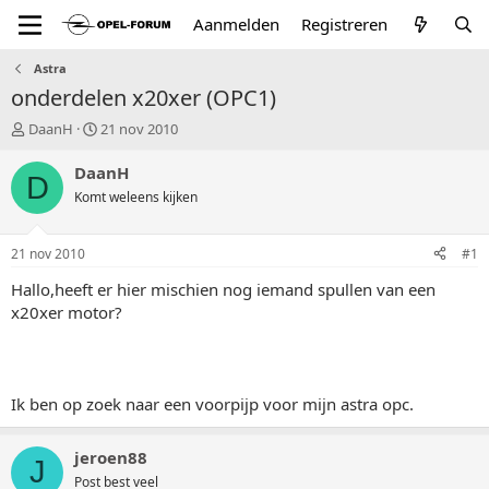
Aanmelden
Registreren
Astra
onderdelen x20xer (OPC1)
T
S
DaanH
21 nov 2010
o
t
p
a
DaanH
D
i
r
Komt weleens kijken
c
t
s
d
t
a
21 nov 2010
#1
a
t
r
u
Hallo,heeft er hier mischien nog iemand spullen van een
t
m
x20xer motor?
e
r
Ik ben op zoek naar een voorpijp voor mijn astra opc.
jeroen88
J
Post best veel