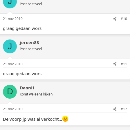
J
Post best veel
21 nov 2010
#10
graag gedaan:wors
jeroen88
J
Post best veel
21 nov 2010
#11
graag gedaan:wors
DaanH
D
Komt weleens kijken
21 nov 2010
#12
De voorpijp was al verkocht...