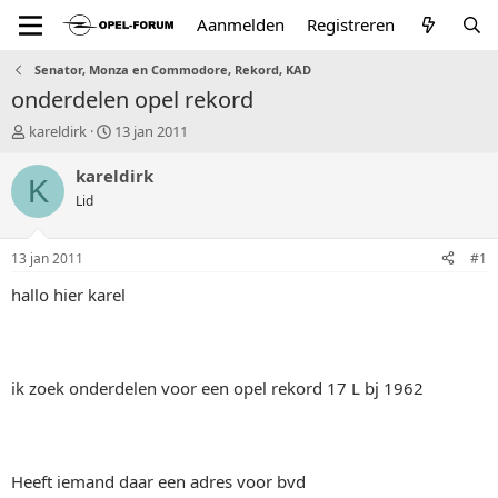
Aanmelden
Registreren
Senator, Monza en Commodore, Rekord, KAD
onderdelen opel rekord
T
S
kareldirk
13 jan 2011
o
t
p
a
kareldirk
K
i
r
Lid
c
t
s
d
t
a
13 jan 2011
#1
a
t
r
u
hallo hier karel
t
m
e
r
ik zoek onderdelen voor een opel rekord 17 L bj 1962
Heeft iemand daar een adres voor bvd