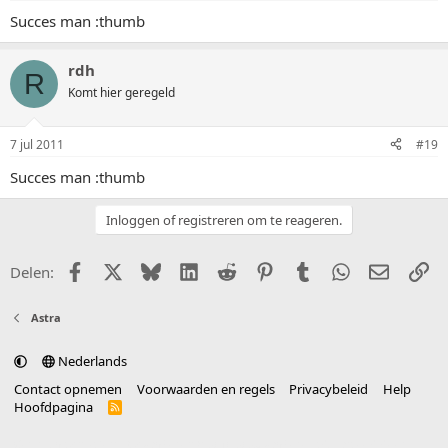
Succes man :thumb
rdh
R
Komt hier geregeld
7 jul 2011
#19
Succes man :thumb
Inloggen of registreren om te reageren.
Facebook
X (Twitter)
Bluesky
LinkedIn
Reddit
Pinterest
Tumblr
WhatsApp
E-mail
Li
Delen:
Astra
Nederlands
Contact opnemen
Voorwaarden en regels
Privacybeleid
Help
Hoofdpagina
R
S
S
®
Community platform by XenForo
© 2010-2025 XenForo Ltd.
vertaald door