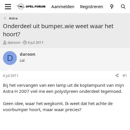
Aanmelden
Registreren
Astra
Onderdeel uit bumper..wie weet waar het
hoort?
T
S
daroon
4 jul 2011
o
t
p
a
daroon
D
i
r
Lid
c
t
s
d
t
a
4 jul 2011
#1
a
t
r
u
Bij het vervangen van een lamp uit de koplampunit van mijn
t
m
Astra H 2007 viel me een polystyreen onderdeel tegemoed.
e
r
Geen idee, waar het wegkomt. Ik weet dat het achte de
voorbumper hoort, maar waar precies?