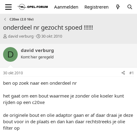
Aanmelden
Registreren
C20xe (2.0 16v)
onderdeel nr gezocht spoed !!!!!!
T
S
david verburg
30 okt 2010
o
t
p
a
david verburg
D
i
r
Komt hier geregeld
c
t
s
d
t
a
30 okt 2010
#1
a
t
r
u
ben op zoek naar een onderdeel nr
t
m
e
het gaat om een bout waarmee je zonder olie koeler kunt
r
rijden op een c20xe
de originele bout en olie adaptor gaan er af daar draai je deze
bout voor in de plaats en dan kan daar rechtstreeks je olie
filter op