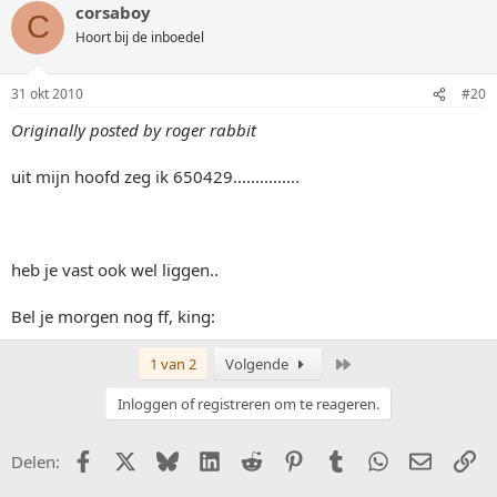
corsaboy
C
Hoort bij de inboedel
31 okt 2010
#20
Originally posted by roger rabbit
uit mijn hoofd zeg ik 650429...............
heb je vast ook wel liggen..
Bel je morgen nog ff, king:
Laatste
1 van 2
Volgende
Inloggen of registreren om te reageren.
Facebook
X (Twitter)
Bluesky
LinkedIn
Reddit
Pinterest
Tumblr
WhatsApp
E-mail
Li
Delen: