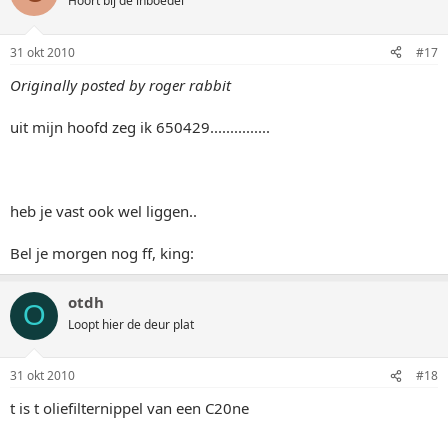
Hoort bij de inboedel
31 okt 2010
#17
Originally posted by roger rabbit
uit mijn hoofd zeg ik 650429...............
heb je vast ook wel liggen..
Bel je morgen nog ff, king:
otdh
O
Loopt hier de deur plat
31 okt 2010
#18
t is t oliefilternippel van een C20ne