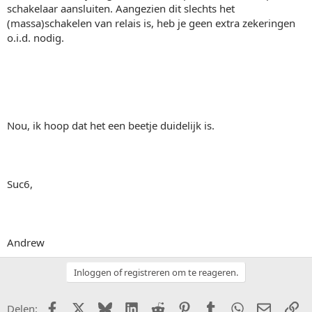
schakelaar aansluiten. Aangezien dit slechts het
(massa)schakelen van relais is, heb je geen extra zekeringen
o.i.d. nodig.
Nou, ik hoop dat het een beetje duidelijk is.
Suc6,
Andrew
Inloggen of registreren om te reageren.
Facebook
X (Twitter)
Bluesky
LinkedIn
Reddit
Pinterest
Tumblr
WhatsApp
E-mail
Li
Delen: