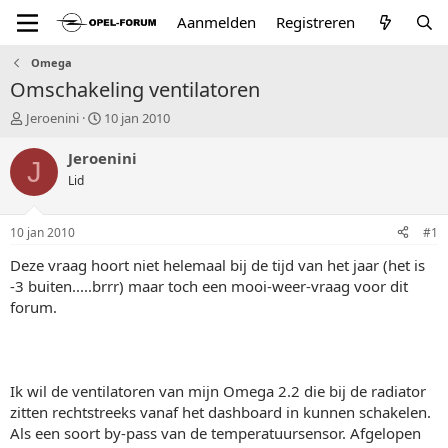
Aanmelden
Registreren
Omega
Omschakeling ventilatoren
T
S
Jeroenini
10 jan 2010
o
t
p
a
Jeroenini
J
i
r
Lid
c
t
s
d
t
a
10 jan 2010
#1
a
t
r
u
Deze vraag hoort niet helemaal bij de tijd van het jaar (het is
t
m
-3 buiten.....brrr) maar toch een mooi-weer-vraag voor dit
e
forum.
r
Ik wil de ventilatoren van mijn Omega 2.2 die bij de radiator
zitten rechtstreeks vanaf het dashboard in kunnen schakelen.
Als een soort by-pass van de temperatuursensor. Afgelopen