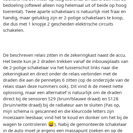
bedoeling (oftewel alleen nog helemaal uit of beide op hoog
toerental). Twee aparte schakelaars is natuurlijk niet fraai en
handig, maar gelukkig zijn er 2-polige schakelaars te koop,
die dus met 1 knopje 2 gescheiden elektrische circuits
schakelen.
De beschreven relais zitten in de zekeringkast naast de accu.
Het beste kun je 2 draden trekken vanaf de inbouwplaats van
de 2-polige schakelaar via het tussenschot links naar die
zekeringkast en direct onder de relais verbinden met de
draden die aan de pennetjes 6 zitten (op de onderzijde van de
relais staan deze nummers ook). Dit vind ik de meest nette
oplossing, maar een alternatief is natuurlijk om de draden
direct bij de sensoren S29 (bruin/blauwe draad) en S128
(bruin/witte draad) bij de radiateur aan te sluiten (Pas op,
mijn schema is gescanned en die kleurcode letters zijn
moeizaam leesbaar, vind het te koud en donker om het bij de
wagen te controleren
). Nabij de gemonteerde schakelaar
in de auto moet je ergens een massapunt zoeken en op de