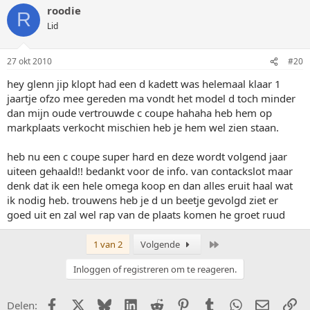
roodie
R
Lid
27 okt 2010
#20
hey glenn jip klopt had een d kadett was helemaal klaar 1
jaartje ofzo mee gereden ma vondt het model d toch minder
dan mijn oude vertrouwde c coupe hahaha heb hem op
markplaats verkocht mischien heb je hem wel zien staan.
heb nu een c coupe super hard en deze wordt volgend jaar
uiteen gehaald!! bedankt voor de info. van contackslot maar
denk dat ik een hele omega koop en dan alles eruit haal wat
ik nodig heb. trouwens heb je d un beetje gevolgd ziet er
goed uit en zal wel rap van de plaats komen he groet ruud
Laatste
1 van 2
Volgende
Inloggen of registreren om te reageren.
Facebook
X (Twitter)
Bluesky
LinkedIn
Reddit
Pinterest
Tumblr
WhatsApp
E-mail
Li
Delen: