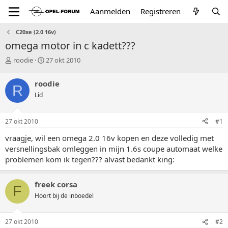
Aanmelden
Registreren
C20xe (2.0 16v)
omega motor in c kadett???
T
S
roodie
27 okt 2010
o
t
p
a
roodie
R
i
r
Lid
c
t
s
d
t
a
27 okt 2010
#1
a
t
r
u
vraagje, wil een omega 2.0 16v kopen en deze volledig met
t
m
versnellingsbak omleggen in mijn 1.6s coupe automaat welke
e
problemen kom ik tegen??? alvast bedankt king:
r
freek corsa
F
Hoort bij de inboedel
27 okt 2010
#2