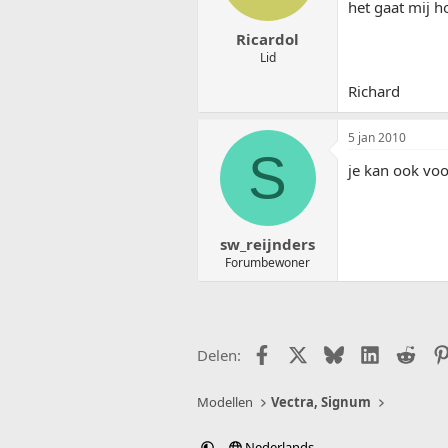
het gaat mij h
Ricardol
Lid
Richard
5 jan 2010
S
je kan ook voo
sw_reijnders
Forumbewoner
Facebook
X (Twitter)
Bluesky
LinkedIn
Redd
Delen:
Modellen
Vectra, Signum
Nederlands