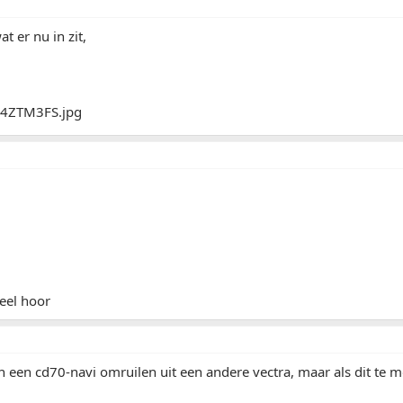
t er nu in zit,
neel hoor
an een cd70-navi omruilen uit een andere vectra, maar als dit te mo