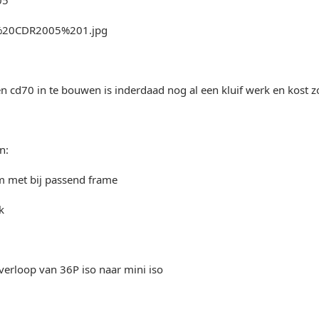
05
 cd70 in te bouwen is inderdaad nog al een kluif werk en kost z
n:
m met bij passend frame
k
 verloop van 36P iso naar mini iso