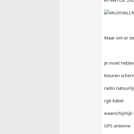
en een cdr 20
Maar om er een
Je moet hebbe
kleuren scher
radio natuurlij
rgb kabel
waarschijnlijk
GPS antenne