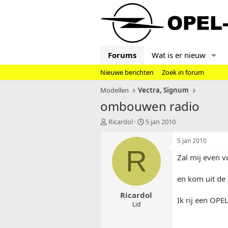
Forums
Wat is er nieuw
Nieuwe berichten
Zoek in forum
Modellen
Vectra, Signum
ombouwen radio
T
S
Ricardol
5 jan 2010
o
t
p
a
5 jan 2010
i
r
R
Zal mij even v
c
t
s
d
t
a
en kom uit d
a
t
Ricardol
r
u
Ik rij een OP
t
m
Lid
e
r