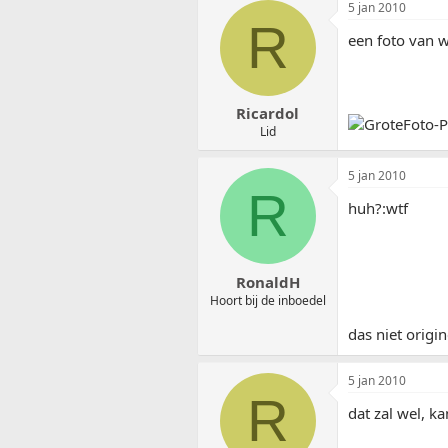
5 jan 2010
R
een foto van wa
Ricardol
Lid
5 jan 2010
R
huh?:wtf
RonaldH
Hoort bij de inboedel
das niet origi
5 jan 2010
R
dat zal wel, k