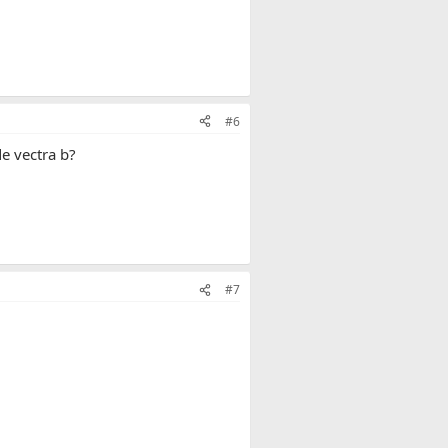
#6
de vectra b?
#7