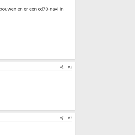
mbouwen en er een cd70-navi in
#2
#3