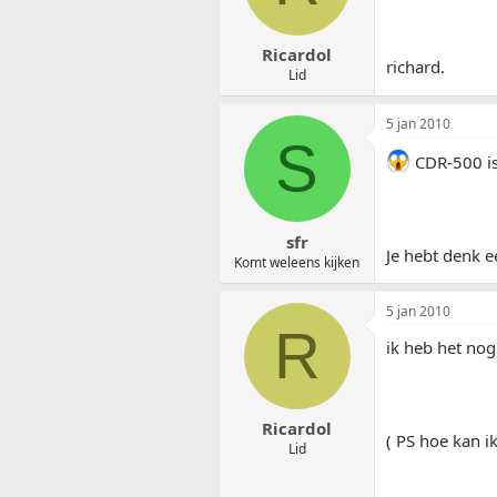
Ricardol
richard.
Lid
5 jan 2010
S
CDR-500 is 
sfr
Je hebt denk e
Komt weleens kijken
5 jan 2010
R
ik heb het no
Ricardol
( PS hoe kan i
Lid