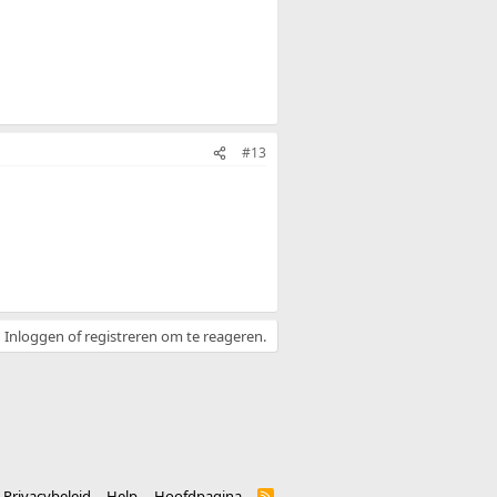
#13
Inloggen of registreren om te reageren.
Privacybeleid
Help
Hoofdpagina
R