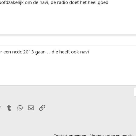
oofdzakelijk om de navi, de radio doet het heel goed.
r een ncdc 2013 gaan . . die heeft ook navi
it
Pinterest
Tumblr
WhatsApp
E-mail
Link
Contact opnemen
Voorwaarden en regels