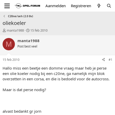
Aanmelden
Registreren
C20ne/seh (2.0 8v)
oliekoeler
T
S
manta1988
15 feb 2010
o
t
p
a
manta1988
M
i
r
Post best veel
c
t
s
d
t
a
15 feb 2010
#1
a
t
r
u
Hallo miss een beetje een domme vraag maar heb je perse
t
m
een olie koeler nodig bij een c20ne, ga namelijk mijn blok
e
overzetten in een corsa, en die is bedoeld voor de autocross.
r
Maar is dat perse nodig?
alvast bedankt gr jorn