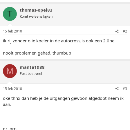
thomas-opel83
T
Komt weleens kijken
15 feb 2010
#2
ik rij zonder olie koeler in de autocross,is ook een 2.0ne.
nooit problemen gehad.:thumbup
manta1988
M
Post best veel
15 feb 2010
#3
oke thnx dan heb je de uitgangen gewoon afgedopt neem ik
aan.
gr jorn