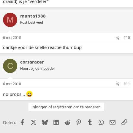
draaid) is je "verdeler"
manta1988
M
Post best veel
6 mrt 2010
#10
dankje voor de snelle reactie:thumbup
corsaracer
C
Hoort bij de inboedel
6 mrt 2010
#11
no probs...
Inloggen of registreren om te reageren.
Facebook
X (Twitter)
Bluesky
LinkedIn
Reddit
Pinterest
Tumblr
WhatsApp
E-mail
Li
Delen: