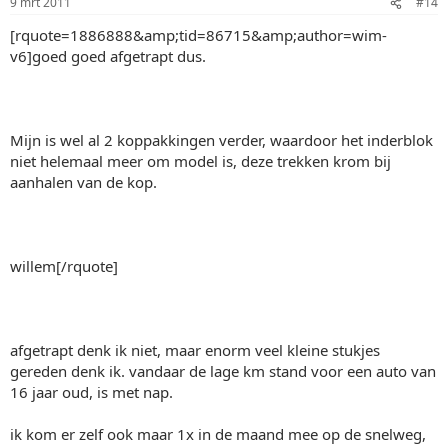
9 mrt 2011
#14
[rquote=1886888&amp;tid=86715&amp;author=wim-
v6]goed goed afgetrapt dus.
Mijn is wel al 2 koppakkingen verder, waardoor het inderblok
niet helemaal meer om model is, deze trekken krom bij
aanhalen van de kop.
willem[/rquote]
afgetrapt denk ik niet, maar enorm veel kleine stukjes
gereden denk ik. vandaar de lage km stand voor een auto van
16 jaar oud, is met nap.
ik kom er zelf ook maar 1x in de maand mee op de snelweg,