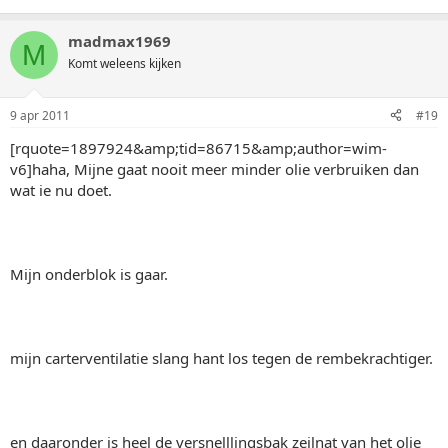
madmax1969
M
Komt weleens kijken
9 apr 2011
#19
[rquote=1897924&amp;tid=86715&amp;author=wim-
v6]haha, Mijne gaat nooit meer minder olie verbruiken dan
wat ie nu doet.
Mijn onderblok is gaar.
mijn carterventilatie slang hant los tegen de rembekrachtiger.
en daaronder is heel de versnelllingsbak zeilnat van het olie