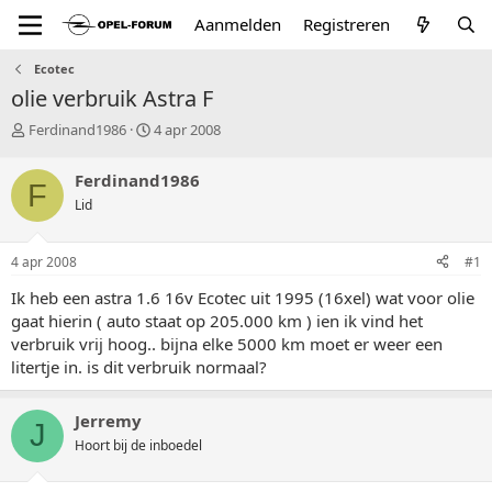
Aanmelden
Registreren
Ecotec
olie verbruik Astra F
T
S
Ferdinand1986
4 apr 2008
o
t
p
a
Ferdinand1986
F
i
r
Lid
c
t
s
d
t
a
4 apr 2008
#1
a
t
r
u
Ik heb een astra 1.6 16v Ecotec uit 1995 (16xel) wat voor olie
t
m
gaat hierin ( auto staat op 205.000 km ) ien ik vind het
e
verbruik vrij hoog.. bijna elke 5000 km moet er weer een
r
litertje in. is dit verbruik normaal?
Jerremy
J
Hoort bij de inboedel