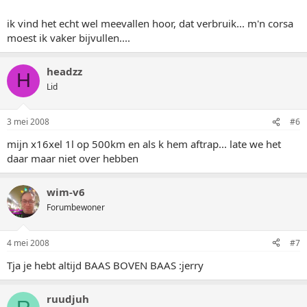
ik vind het echt wel meevallen hoor, dat verbruik... m'n corsa
moest ik vaker bijvullen....
headzz
H
Lid
3 mei 2008
#6
mijn x16xel 1l op 500km en als k hem aftrap... late we het
daar maar niet over hebben
wim-v6
Forumbewoner
4 mei 2008
#7
Tja je hebt altijd BAAS BOVEN BAAS :jerry
ruudjuh