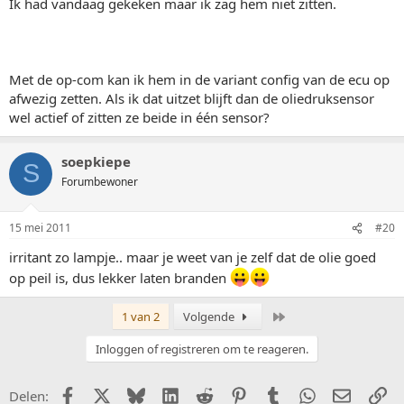
Ik had vandaag gekeken maar ik zag hem niet zitten.
Met de op-com kan ik hem in de variant config van de ecu op
afwezig zetten. Als ik dat uitzet blijft dan de oliedruksensor
wel actief of zitten ze beide in één sensor?
soepkiepe
S
Forumbewoner
15 mei 2011
#20
irritant zo lampje.. maar je weet van je zelf dat de olie goed
op peil is, dus lekker laten branden
Laatste
1 van 2
Volgende
Inloggen of registreren om te reageren.
Facebook
X (Twitter)
Bluesky
LinkedIn
Reddit
Pinterest
Tumblr
WhatsApp
E-mail
Li
Delen: