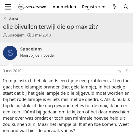
Aanmelden
Registreren
Astra
olie bijvullen terwijl die op max zit?
T
S
Spacejam
3 mei 2010
o
t
p
a
Spacejam
S
i
r
Hoort bij de inboedel
c
t
s
d
t
a
3 mei 2010
#1
a
t
r
u
In mijn astra h heb ik sinds een tijdje een probleem, af ten toe
t
m
gaat het olielampje branden (het gele lampje), in het boekje
e
staat dat bij het gele lampje de olie bijgevuld moet worden en
r
bij het rode lampje is er iets mis met de oliedruk. Als ik nu kijk
bij de pijlstok zit die nog gewoon netjes tot de max, ik heb er
een keer 100ml bij gedaan om te kijken of het daar misschien
meer over was omdat er toch een minimale hoeveelheid uit
zou kunnen zijn. Maar het lampje blijft af en toe komen. Weet
iemand wat hier de oorzaak van is?