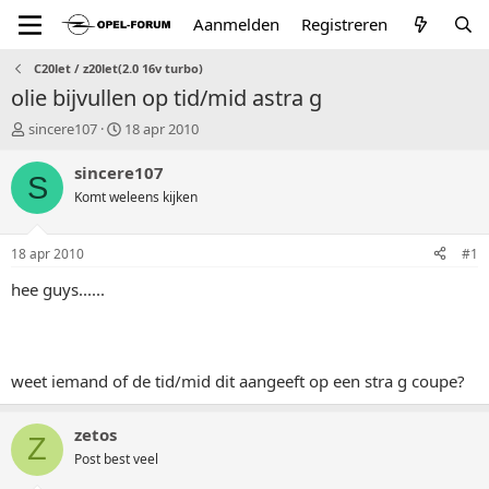
Aanmelden
Registreren
C20let / z20let(2.0 16v turbo)
olie bijvullen op tid/mid astra g
T
S
sincere107
18 apr 2010
o
t
p
a
sincere107
S
i
r
Komt weleens kijken
c
t
s
d
t
a
18 apr 2010
#1
a
t
r
u
hee guys......
t
m
e
r
weet iemand of de tid/mid dit aangeeft op een stra g coupe?
zetos
Z
Post best veel