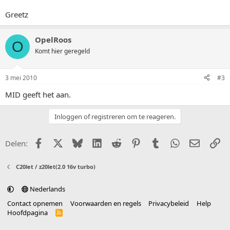
Greetz
OpelRoos
O
Komt hier geregeld
3 mei 2010
#3
MID geeft het aan.
Inloggen of registreren om te reageren.
Facebook
X (Twitter)
Bluesky
LinkedIn
Reddit
Pinterest
Tumblr
WhatsApp
E-mail
Li
Delen:
C20let / z20let(2.0 16v turbo)
Nederlands
Contact opnemen
Voorwaarden en regels
Privacybeleid
Help
Hoofdpagina
R
S
S
®