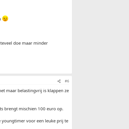
n
as teveel doe maar minder
#6
et maar belastingvrij is klappen ze
ats brengt mischien 100 euro op.
 youngtimer voor een leuke prij te