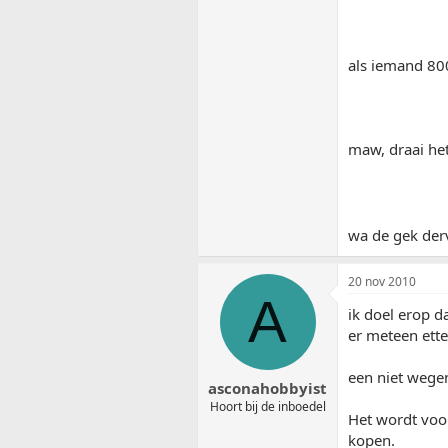
als iemand 80
maw, draai het
wa de gek der
20 nov 2010
A
ik doel erop d
er meteen ette
een niet wegen
asconahobbyist
Hoort bij de inboedel
Het wordt voor
kopen.