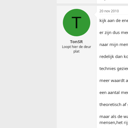
20 nov 2010
T
kijk aan de en
er zijn dus me
TonSR
naar mijn menin
Loopt hier de deur
plat
redelijk dan ko
technies gezie
meer waardt als
een aantal men
theoretisch af
maar als de wa
mensen,het ri