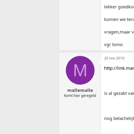
lekker goedko
komen we terug 
vragen,maar vr
vgr tonsr.
20 nov 2010
M
http://link.m
mallemalle
is al gezakt v
Komt hier geregeld
nog belachelij