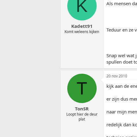
K
Als mensen dat
Kadett91
Teduur en ze v
Komt weleens kijken
Snap wel wat j
spullen doet t
20 nov 2010
T
kijk aan de en
er zijn dus me
TonSR
naar mijn menin
Loopt hier de deur
plat
redelijk dan ko