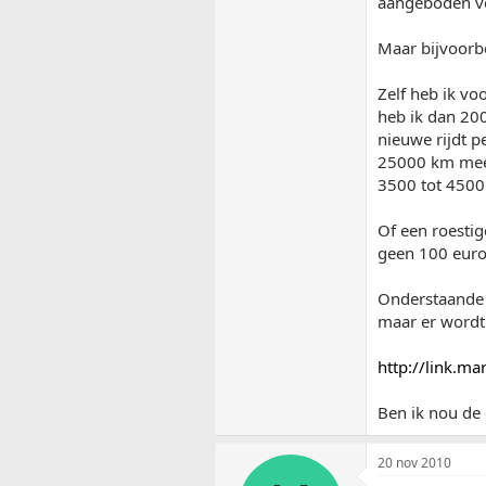
aangeboden vo
Maar bijvoorbe
Zelf heb ik vo
heb ik dan 200
nieuwe rijdt p
25000 km mee 
3500 tot 4500 
Of een roestig
geen 100 euro
Onderstaande D
maar er wordt
http://link.m
Ben ik nou de 
20 nov 2010