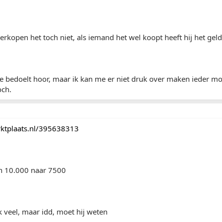
erkopen het toch niet, als iemand het wel koopt heeft hij het ge
e bedoelt hoor, maar ik kan me er niet druk over maken ieder moe
och.
arktplaats.nl/395638313
an 10.000 naar 7500
k veel, maar idd, moet hij weten