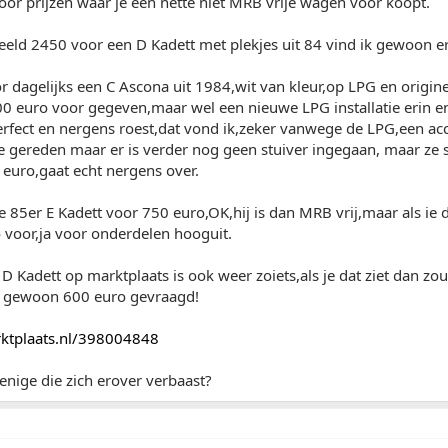
or prijzen waar je een nette niet MRB vrije wagen voor koopt.
eld 2450 voor een D Kadett met plekjes uit 84 vind ik gewoon er
or dagelijks een C Ascona uit 1984,wit van kleur,op LPG en origi
0 euro voor gegeven,maar wel een nieuwe LPG installatie erin en 
erfect en nergens roest,dat vond ik,zeker vanwege de LPG,een acc
gereden maar er is verder nog geen stuiver ingegaan, maar ze s
euro,gaat echt nergens over.
e 85er E Kadett voor 750 euro,OK,hij is dan MRB vrij,maar als ie d
 voor,ja voor onderdelen hooguit.
 Kadett op marktplaats is ook weer zoiets,als je dat ziet dan zou
 gewoon 600 euro gevraagd!
arktplaats.nl/398004848
enige die zich erover verbaast?