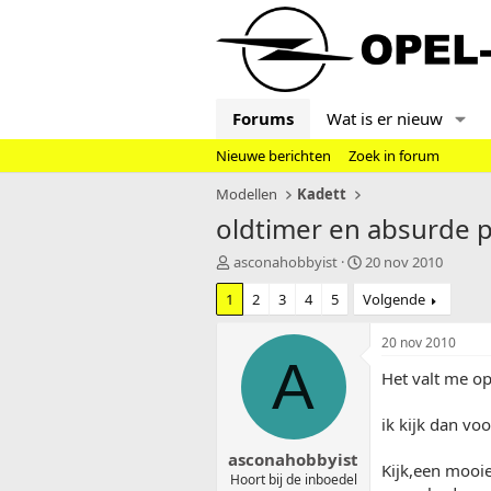
Forums
Wat is er nieuw
Nieuwe berichten
Zoek in forum
Modellen
Kadett
oldtimer en absurde p
T
S
asconahobbyist
20 nov 2010
o
t
1
2
3
4
5
Volgende
p
a
i
r
c
t
20 nov 2010
s
d
A
Het valt me op
t
a
a
t
r
u
ik kijk dan vo
t
m
asconahobbyist
e
Kijk,een mooi
r
Hoort bij de inboedel