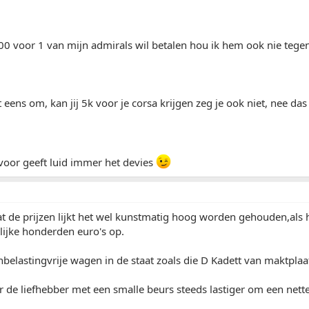
00 voor 1 van mijn admirals wil betalen hou ik hem ook nie tege
 eens om, kan jij 5k voor je corsa krijgen zeg je ook niet, nee d
voor geeft luid immer het devies
at de prijzen lijkt het wel kunstmatig hoog worden gehouden,als h
lijke honderden euro's op.
belastingvrije wagen in de staat zoals die D Kadett van maktpla
 de liefhebber met een smalle beurs steeds lastiger om een nette