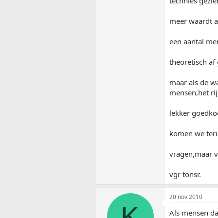
technies gezie
meer waardt als
een aantal men
theoretisch af
maar als de wa
mensen,het ri
lekker goedko
komen we terug 
vragen,maar vr
vgr tonsr.
20 nov 2010
K
Als mensen dat