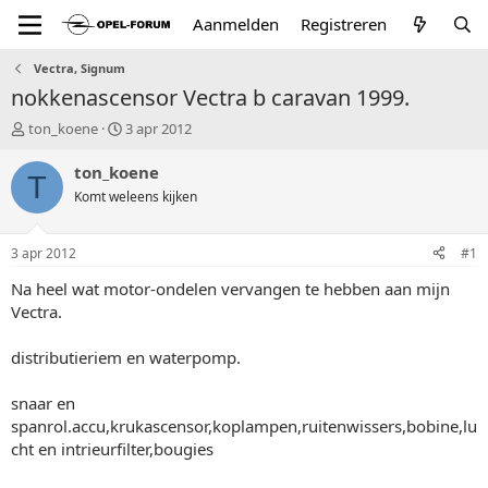
Aanmelden
Registreren
Vectra, Signum
nokkenascensor Vectra b caravan 1999.
T
S
ton_koene
3 apr 2012
o
t
p
a
ton_koene
T
i
r
Komt weleens kijken
c
t
s
d
t
a
3 apr 2012
#1
a
t
r
u
Na heel wat motor-ondelen vervangen te hebben aan mijn
t
m
Vectra.
e
r
distributieriem en waterpomp.
snaar en
spanrol.accu,krukascensor,koplampen,ruitenwissers,bobine,lu
cht en intrieurfilter,bougies