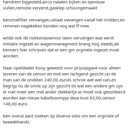
handrem bijgesteld,airco nalaten kijken en opnieuw
vullen,remolie ververst,gasklep schoongemaakt
benzinefilter vervangen,uitlaat vevangen vanaf het midden,en
remmen nagekeken konden nog wel ff mee.
wilde ook de nokkenassensor laten vervangen was eerst
imitatie ingezet en wagenmanagment brang nog steeds,de
kenners hier schrijven dat er een gm orginele ingezet moet
worden.
Naar opeldealer Kooy geweest voor prijsopgave voor alleen
leveren van de censor en met een lachgend gezicht zei de
man van de ondelen 240,00 euries schrok wel wel van,en
begrijp nu de smile op zijn gezicht tis wel een andere gm zijn
er niet meer een met ander stekkertje er moet ook gesoldeerd
worden aan nieuw kabelboompje deze kost 83,00,censor
148,00 euro.
ben overal aant zoeken op diverse sites om een orginele of
tweedehands.