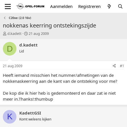
Aanmelden
Registreren
C20xe (2.0 16v)
nokkenas keerring ontstekingszijde
T
S
d.kadett
21 aug 2009
o
t
p
a
d.kadett
D
i
r
Lid
c
t
s
d
t
a
21 aug 2009
#1
a
t
r
u
Heeft iemand misschien het nummer/afmetingen van de
t
m
nokkenaskeerring aan de kant van de ontsteking voor me?
e
r
De kop die ik hier heb is gedemonteerd en daar zat ie niet
meer in.Thanks!:thumbup
KadettGSI
K
Komt weleens kijken