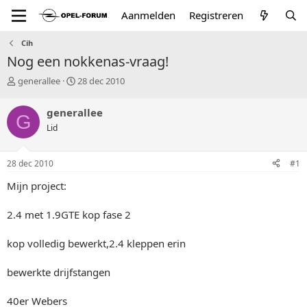
Aanmelden
Registreren
Cih
Nog een nokkenas-vraag!
T
S
generallee
28 dec 2010
o
t
p
a
generallee
G
i
r
Lid
c
t
s
d
t
a
28 dec 2010
#1
a
t
r
u
Mijn project:
t
m
e
2.4 met 1.9GTE kop fase 2
r
kop volledig bewerkt,2.4 kleppen erin
bewerkte drijfstangen
40er Webers