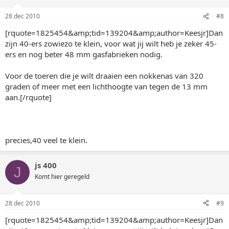
28 dec 2010
#8
[rquote=1825454&amp;tid=139204&amp;author=Keesjr]Dan
zijn 40-ers zowiezo te klein, voor wat jij wilt heb je zeker 45-
ers en nog beter 48 mm gasfabrieken nodig.
Voor de toeren die je wilt draaien een nokkenas van 320
graden of meer met een lichthoogte van tegen de 13 mm
aan.[/rquote]
precies,40 veel te klein.
js 400
J
Komt hier geregeld
28 dec 2010
#9
[rquote=1825454&amp;tid=139204&amp;author=Keesjr]Dan