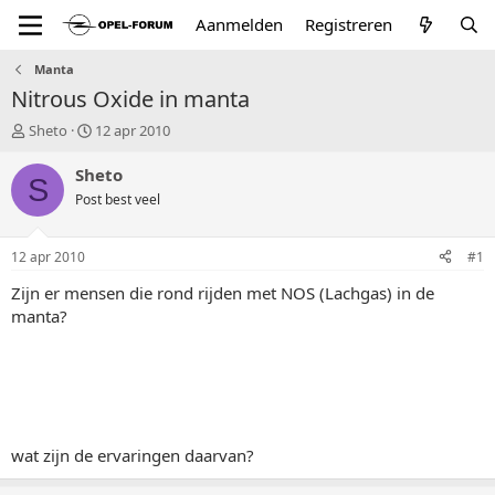
Aanmelden
Registreren
Manta
Nitrous Oxide in manta
T
S
Sheto
12 apr 2010
o
t
p
a
Sheto
S
i
r
Post best veel
c
t
s
d
t
a
12 apr 2010
#1
a
t
r
u
Zijn er mensen die rond rijden met NOS (Lachgas) in de
t
m
manta?
e
r
wat zijn de ervaringen daarvan?