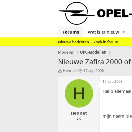
Forums
Wat is er nieuw
Nieuwe berichten
Zoek in forum
Modellen
OPC-Modellen
Nieuwe Zafira 2000 of
T
S
Hennet
17 sep 2008
o
t
p
a
17 sep 2008
i
r
H
Hallo allemaal
c
t
s
d
t
a
a
t
Hennet
r
u
mijn naam is M
t
m
Lid
e
r