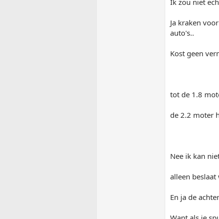
Ik zou niet ec
Ja kraken voor
auto's..
Kost geen ve
tot de 1.8 mote
de 2.2 moter he
Nee ik kan ni
alleen beslaat 
En ja de achter
Want als je spu