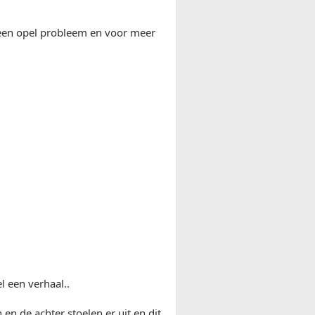
s een opel probleem en voor meer
l een verhaal..
 en de achter stoelen er uit en dit