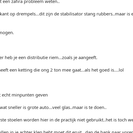
ht een zafira probleem weten..
kant op drempels...dit zijn de stabilisator stang rubbers..maar i
rmogen.
r heb je een distributie riem...zoals je aangeeft.
eft een ketting die ong 2 ton mee gaat...als het goed is....lol
et echt minpunten geven
wat sneller is grote auto...veel glas..maar is te doen..
ste stoelen worden hier in de practijk niet gebruikt..het is toch we
llen in je achter klep hebt moet dit eruit,,,dan de bank naar voren