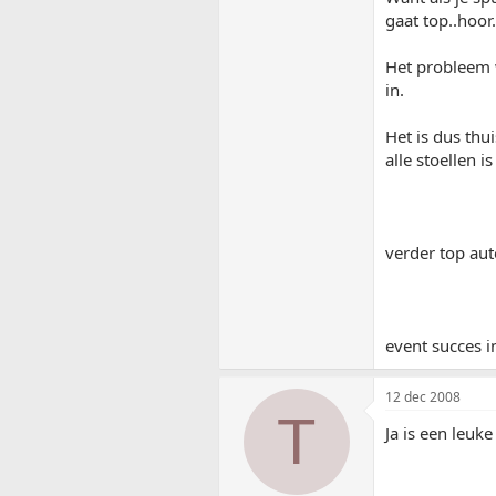
gaat top..hoor.
Het probleem w
in.
Het is dus thu
alle stoellen i
verder top auto
event succes 
12 dec 2008
T
Ja is een leuke