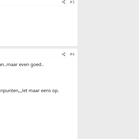
#3
#4
 aan..maar even goed..
unpunten,,,let maar eens op.