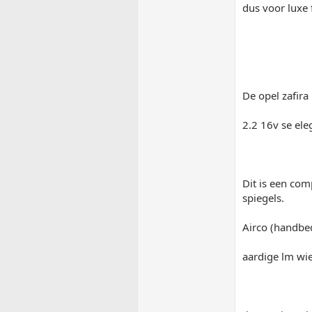
dus voor luxe f
De opel zafira 
2.2 16v se el
Dit is een com
spiegels.
Airco (handbed
aardige lm wie