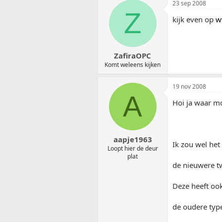
23 sep 2008
Z
kijk even op
w
ZafiraOPC
Komt weleens kijken
19 nov 2008
A
Hoi ja waar mo
aapje1963
Ik zou wel het
Loopt hier de deur
plat
de nieuwere t
Deze heeft ook 
de oudere type