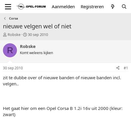
Aanmelden
Registreren
Corsa
nieuwe velgen wel of niet
T
S
Robske
30 sep 2010
o
t
p
a
Robske
R
i
r
Komt weleens kijken
c
t
s
d
t
a
30 sep 2010
#1
a
t
r
u
zit te dubbe over of nieuwe banden of nieuwe banden incl.
t
m
velgen..
e
r
Het gaat hier om een Opel Corsa B 1.2i 16v uit 2000 (kleur:
zwart)