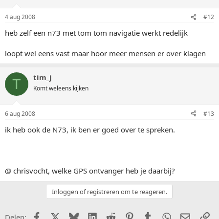
4 aug 2008
#12
heb zelf een n73 met tom tom navigatie werkt redelijk
loopt wel eens vast maar hoor meer mensen er over klagen
tim_j
T
Komt weleens kijken
6 aug 2008
#13
ik heb ook de N73, ik ben er goed over te spreken.
@ chrisvocht, welke GPS ontvanger heb je daarbij?
Inloggen of registreren om te reageren.
Facebook
X (Twitter)
Bluesky
LinkedIn
Reddit
Pinterest
Tumblr
WhatsApp
E-mail
Li
Delen: