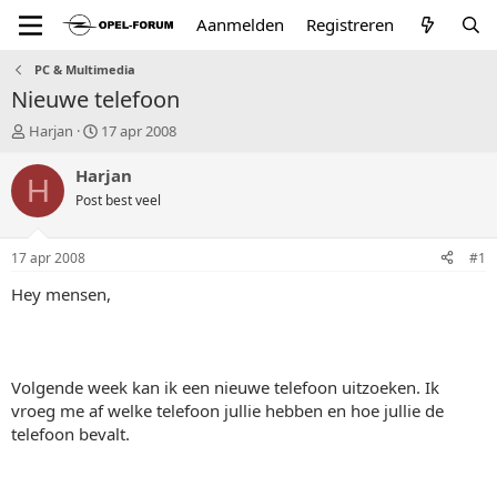
Aanmelden
Registreren
PC & Multimedia
Nieuwe telefoon
T
S
Harjan
17 apr 2008
o
t
p
a
Harjan
H
i
r
Post best veel
c
t
s
d
t
a
17 apr 2008
#1
a
t
r
u
Hey mensen,
t
m
e
r
Volgende week kan ik een nieuwe telefoon uitzoeken. Ik
vroeg me af welke telefoon jullie hebben en hoe jullie de
telefoon bevalt.