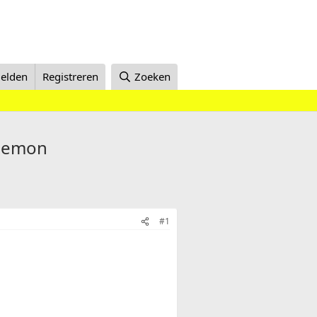
elden
Registreren
Zoeken
 gemon
#1