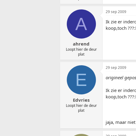
29 sep 2009
A
Ik zie er inde
koop,toch ??
ahrend
Loopt hier de deur
plat
29 sep 2009
E
origineel gepo
Ik zie er inde
koop,toch ??
Edvries
Loopt hier de deur
plat
jaja, maar nie