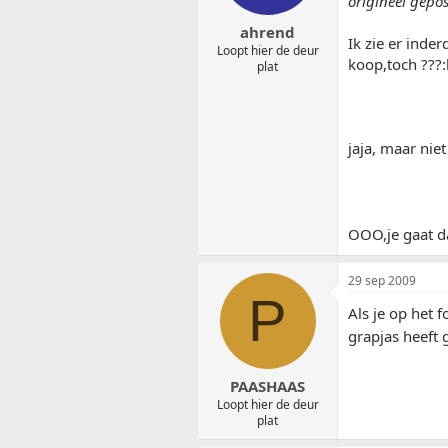
origineel gepo
ahrend
Ik zie er inde
Loopt hier de deur
koop,toch ??
plat
jaja, maar nie
OOO,je gaat da
29 sep 2009
P
Als je op het f
grapjas heeft
PAASHAAS
Loopt hier de deur
plat