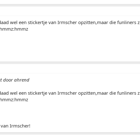
rdaad wel een stickertje van Irmscher opzitten,maar die funliners 
?:hmmz:hmmz
st door ahrend
rdaad wel een stickertje van Irmscher opzitten,maar die funliners 
?:hmmz:hmmz
t van Irmscher!