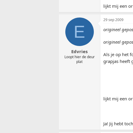
lijkt mij een
29 sep 2009
E
origineel gepo
origineel gepo
Edvries
Als je op het f
Loopt hier de deur
grapjas heeft
plat
lijkt mij een
Ja! Jij hebt t