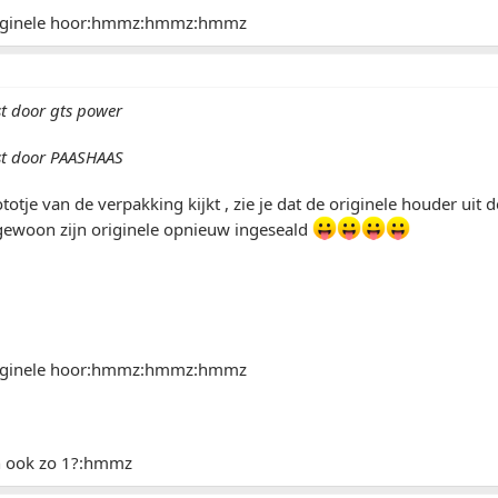
 orginele hoor:hmmz:hmmz:hmmz
st door gts power
st door PAASHAAS
ototje van de verpakking kijkt , zie je dat de originele houder uit
 gewoon zijn originele opnieuw ingeseald
 orginele hoor:hmmz:hmmz:hmmz
och ook zo 1?:hmmz