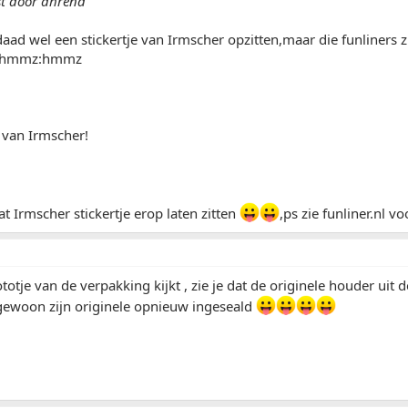
st door ahrend
rdaad wel een stickertje van Irmscher opzitten,maar die funliners 
?:hmmz:hmmz
t van Irmscher!
t Irmscher stickertje erop laten zitten
,ps zie funliner.nl v
ototje van de verpakking kijkt , zie je dat de originele houder uit
 gewoon zijn originele opnieuw ingeseald