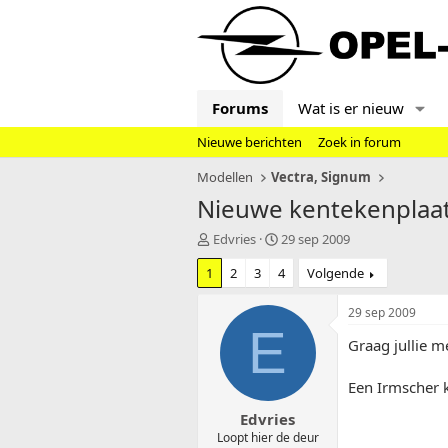
Forums
Wat is er nieuw
Nieuwe berichten
Zoek in forum
Modellen
Vectra, Signum
Nieuwe kentekenplaa
T
S
Edvries
29 sep 2009
o
t
1
2
3
4
Volgende
p
a
i
r
c
t
29 sep 2009
s
d
E
Graag jullie 
t
a
a
t
r
u
Een Irmscher 
t
m
Edvries
e
r
Loopt hier de deur