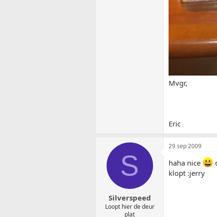
Mvgr,
Eric
29 sep 2009
S
haha nice
d
klopt :jerry
Silverspeed
Loopt hier de deur
plat