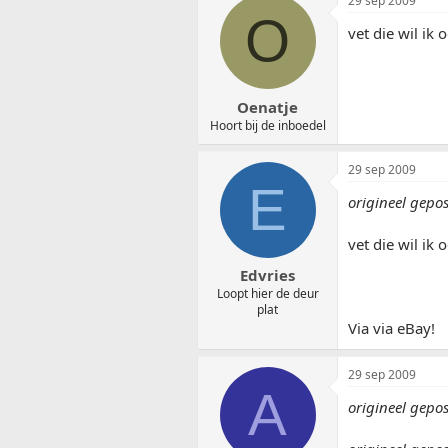
29 sep 2009
O
vet die wil ik
Oenatje
Hoort bij de inboedel
29 sep 2009
E
origineel gepo
vet die wil ik
Edvries
Loopt hier de deur
plat
Via via eBay!
29 sep 2009
A
origineel gepos