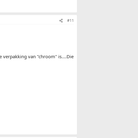
#11
 de verpakking van "chroom" is....Die