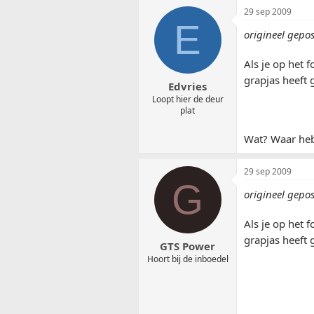
29 sep 2009
E
origineel gepo
Als je op het f
grapjas heeft
Edvries
Loopt hier de deur
plat
Wat? Waar hebb
29 sep 2009
G
origineel gepo
Als je op het f
grapjas heeft
GTS Power
Hoort bij de inboedel