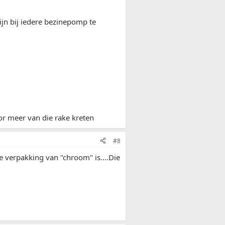
zijn bij iedere bezinepomp te
oor meer van die rake kreten
#8
 de verpakking van "chroom" is....Die