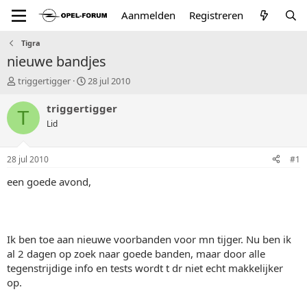
Aanmelden
Registreren
Tigra
nieuwe bandjes
T
S
triggertigger
28 jul 2010
o
t
p
a
triggertigger
T
i
r
Lid
c
t
s
d
t
a
28 jul 2010
#1
a
t
r
u
een goede avond,
t
m
e
r
Ik ben toe aan nieuwe voorbanden voor mn tijger. Nu ben ik
al 2 dagen op zoek naar goede banden, maar door alle
tegenstrijdige info en tests wordt t dr niet echt makkelijker
op.