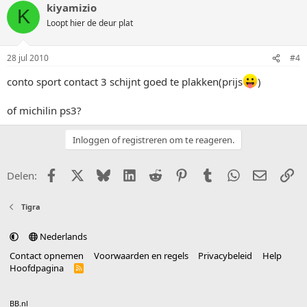
kiyamizio
K
Loopt hier de deur plat
28 jul 2010
#4
conto sport contact 3 schijnt goed te plakken(prijs
)
of michilin ps3?
Inloggen of registreren om te reageren.
Facebook
X (Twitter)
Bluesky
LinkedIn
Reddit
Pinterest
Tumblr
WhatsApp
E-mail
Li
Delen:
Tigra
Nederlands
Contact opnemen
Voorwaarden en regels
Privacybeleid
Help
Hoofdpagina
R
S
S
®
Community platform by XenForo
© 2010-2025 XenForo Ltd.
vertaald door
BB.nl