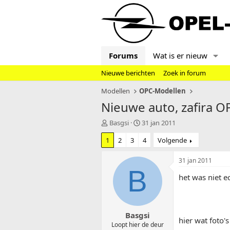
Forums
Wat is er nieuw
Nieuwe berichten
Zoek in forum
Modellen
OPC-Modellen
Nieuwe auto, zafira OPC
T
S
Basgsi
31 jan 2011
o
t
1
2
3
4
Volgende
p
a
i
r
c
t
31 jan 2011
s
d
B
het was niet e
t
a
a
t
r
u
t
m
Basgsi
e
hier wat foto's
r
Loopt hier de deur