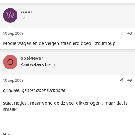
wuur
W
Lid
10 sep 2009
#8
Mooie wagen en de velgen staan erg goed.. :thumbup
opel4ever
O
Komt weleens kijken
10 sep 2009
#9
origineel gepost door turbootje
staat netjes , maar vond de dz veel dikker ogen , maar dat is
smaak
Hee,