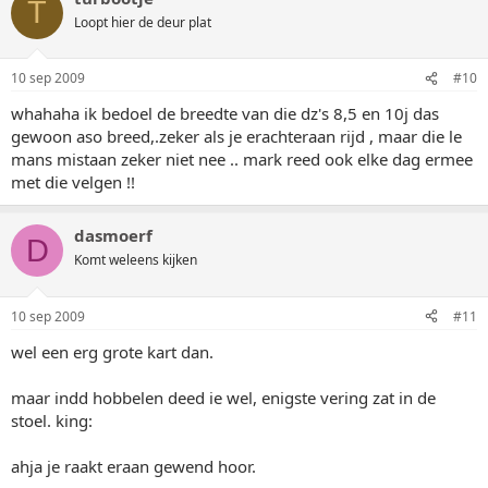
T
Loopt hier de deur plat
10 sep 2009
#10
whahaha ik bedoel de breedte van die dz's 8,5 en 10j das
gewoon aso breed,.zeker als je erachteraan rijd , maar die le
mans mistaan zeker niet nee .. mark reed ook elke dag ermee
met die velgen !!
dasmoerf
D
Komt weleens kijken
10 sep 2009
#11
wel een erg grote kart dan.
maar indd hobbelen deed ie wel, enigste vering zat in de
stoel. king:
ahja je raakt eraan gewend hoor.