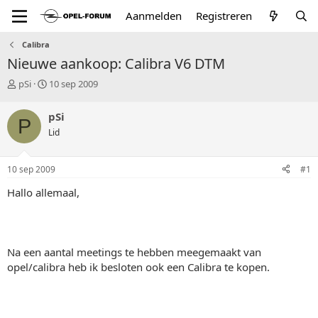
Aanmelden
Registreren
Calibra
Nieuwe aankoop: Calibra V6 DTM
T
S
pSi
10 sep 2009
o
t
p
a
pSi
P
i
r
Lid
c
t
s
d
t
a
10 sep 2009
#1
a
t
r
u
Hallo allemaal,
t
m
e
r
Na een aantal meetings te hebben meegemaakt van
opel/calibra heb ik besloten ook een Calibra te kopen.