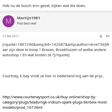
Heb nu de bosch erin gezet, kijken wat die doen.
Martijn1981
M
Post best veel
13 feb 2011
#4
[rquote=1867296&amp;tid=142587&amp;author=erve156]W
aar zijn deze te koop ? Brezan, Broekhuizen of welke andere
autoshop ? En wat kosten ze ?[/rquote]
Courtney, E-bay vindt ze hier in nederland erg aan de prijs..
http://www.courtenaysport.co.uk/buy-online/shop-by-
category/plugs/leads/ngk-iridium-spark-plugs-bkr6eix-most-
models/prod_107.html