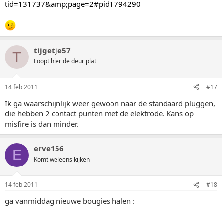
tid=131737&amp;page=2#pid1794290
tijgetje57
T
Loopt hier de deur plat
14 feb 2011
#17
Ik ga waarschijnlijk weer gewoon naar de standaard pluggen,
die hebben 2 contact punten met de elektrode. Kans op
misfire is dan minder.
erve156
E
Komt weleens kijken
14 feb 2011
#18
ga vanmiddag nieuwe bougies halen :