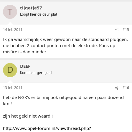
tijgetje57
T
Loopt hier de deur plat
14 feb 2011
#15
Ik ga waarschijnlijk weer gewoon naar de standaard pluggen,
die hebben 2 contact punten met de elektrode. Kans op
misfire is dan minder.
DEEF
D
Komt hier geregeld
13 feb 2011
#16
heb de NGK's er bij mij ook uitgegooid na een paar duizend
km!!
zijn het geld niet waard!!
http://www.opel-forum.nl/viewthread.php?