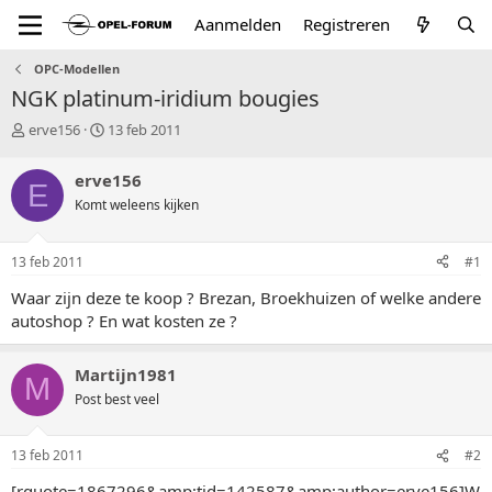
Aanmelden
Registreren
OPC-Modellen
NGK platinum-iridium bougies
T
S
erve156
13 feb 2011
o
t
p
a
erve156
E
i
r
Komt weleens kijken
c
t
s
d
t
a
13 feb 2011
#1
a
t
r
u
Waar zijn deze te koop ? Brezan, Broekhuizen of welke andere
t
m
autoshop ? En wat kosten ze ?
e
r
Martijn1981
M
Post best veel
13 feb 2011
#2
[rquote=1867296&amp;tid=142587&amp;author=erve156]W