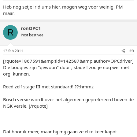
Heb nog setje iridiums hier, mogen weg voor weinig, PM
maar.
ronOPC1
R
Post best veel
13 feb 2011
#9
[rquote=1867591&amp;tid=142587&amp;author=OPCdriver]
Die bougies zijn "gewoon" duur , stage I zou je nog wel met
org. kunnen.
Reed zelf stage III met standaard!!??:hmmz
Bosch versie wordt over het algemeen geprefereerd boven de
NGK versie. [/rquote]
Dat hoor ik meer, maar bij mij gaan ze elke keer kapot.