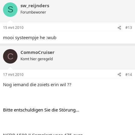
sw_reijnders
S
Forumbewoner
15 mrt 2010
#13
mooi systeempje he :wub
CommoCruiser
C
Komt hier geregeld
17 mrt 2010
#14
Nog iemand die zoiets erin wil ??
Bitte entschuldigen Sie die Störung...
NCDR 1500 !! Compleet voor 475 euro.