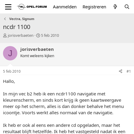
Aanmelden
Registreren
Vectra, Signum
ncdr 1100
T
S
jorisverbaeten
5 feb 2010
o
t
p
a
jorisverbaeten
J
i
r
Komt weleens kijken
c
t
s
d
t
a
5 feb 2010
#1
a
t
r
u
Hallo,
t
m
e
In mijn vec b2 heb ik een ncdr1100 navigatie met
r
kleurenscherm, en sinds kort krijg ik geen kaartweergave
meer op het scherm, alles is dan donker behalve het menu
icoontje. Voorts werkt alles normaal van de navigatie.
Ik heb er ook al eens een andere cd opgeladen, maar het
resultaat blijft hetzelfde. Ik heb het vastgesteld nadat ik een