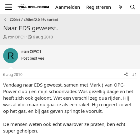
Aanmelden
Registreren
C20let / z20let(2.0 16v turbo)
Naar EDS geweest.
T
S
ronOPC1
6 aug 2010
o
t
p
a
ronOPC1
R
i
r
Post best veel
c
t
s
d
t
a
6 aug 2010
#1
a
t
r
u
Vandaag naar EDS geweest, samen met Mark ( van OPC-
t
m
Power club ) en mijn schoonvader. Was gezellig dagje en het
e
heeft zich ook geloont. Wat een verschil zeg qua rijden. Hij
r
was al vlot maar nu gaat ie als een raket. Hij reageert zo vel
op het gas, en bij gas geven springt ie vooruit.
De mensen weten ook echt waarover ze praten, ben echt
super geholpen.