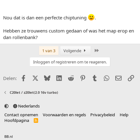
Nou dat is dan een perfecte chiptuning
.
Hebben ze trouwens custom gedaan of was het map erop en
dan rollenbank?
Laatste
1 van 3
Volgende
Inloggen of registreren om te reageren.
Facebook
X (Twitter)
Bluesky
LinkedIn
Reddit
Pinterest
Tumblr
WhatsApp
E-mail
Li
Delen:
C20let / z20let(2.0 16v turbo)
Nederlands
Contact opnemen
Voorwaarden en regels
Privacybeleid
Help
Hoofdpagina
R
S
S
®
Community platform by XenForo
© 2010-2025 XenForo Ltd.
vertaald door
BB.nl