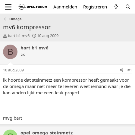
Aanmelden
Registreren
Omega
mv6 kompressor
T
S
bart b1 mv6
10 aug 2009
o
t
p
a
bart b1 mv6
B
i
r
Lid
c
t
s
d
t
a
10 aug 2009
#1
a
t
r
u
ik hoorde dat steinmetz een kompressor heeft gemaakt voor
t
m
de omega maar niet meer te leveren weet iemand waar je die
e
kan vinden lijkt me eeen leuk project
r
mvg bart
opel_omega_steinmetz