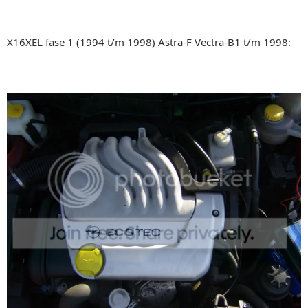
X16XEL fase 1 (1994 t/m 1998) Astra-F Vectra-B1 t/m 1998: