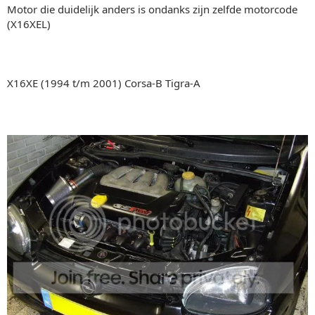
Motor die duidelijk anders is ondanks zijn zelfde motorcode
(X16XEL)
X16XE (1994 t/m 2001) Corsa-B Tigra-A