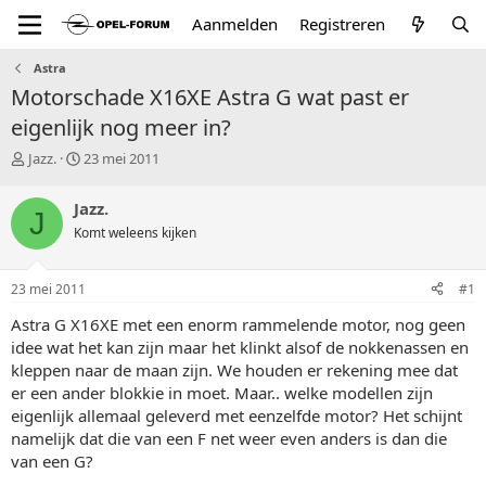
Aanmelden
Registreren
Astra
Motorschade X16XE Astra G wat past er
eigenlijk nog meer in?
T
S
Jazz.
23 mei 2011
o
t
p
a
Jazz.
J
i
r
Komt weleens kijken
c
t
s
d
t
a
23 mei 2011
#1
a
t
r
u
Astra G X16XE met een enorm rammelende motor, nog geen
t
m
idee wat het kan zijn maar het klinkt alsof de nokkenassen en
e
kleppen naar de maan zijn. We houden er rekening mee dat
r
er een ander blokkie in moet. Maar.. welke modellen zijn
eigenlijk allemaal geleverd met eenzelfde motor? Het schijnt
namelijk dat die van een F net weer even anders is dan die
van een G?