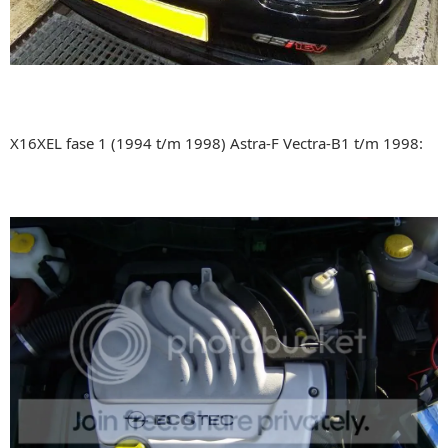
X16XEL fase 1 (1994 t/m 1998) Astra-F Vectra-B1 t/m 1998: