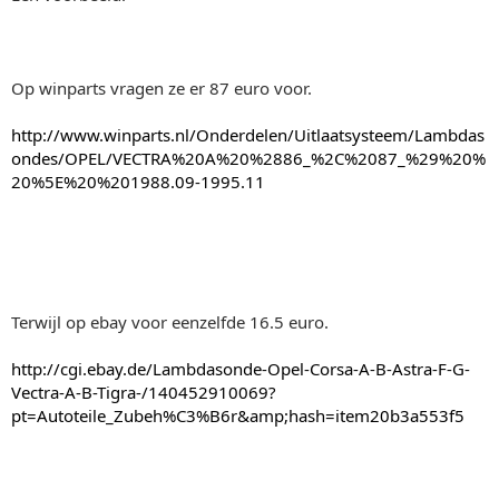
Op winparts vragen ze er 87 euro voor.
http://www.winparts.nl/Onderdelen/Uitlaatsysteem/Lambdas
ondes/OPEL/VECTRA%20A%20%2886_%2C%2087_%29%20%
20%5E%20%201988.09-1995.11
Terwijl op ebay voor eenzelfde 16.5 euro.
http://cgi.ebay.de/Lambdasonde-Opel-Corsa-A-B-Astra-F-G-
Vectra-A-B-Tigra-/140452910069?
pt=Autoteile_Zubeh%C3%B6r&amp;hash=item20b3a553f5