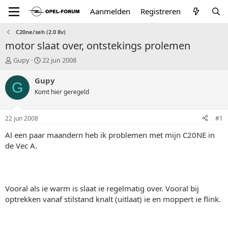
Aanmelden
Registreren
C20ne/seh (2.0 8v)
motor slaat over, ontstekings prolemen
T
S
Gupy
22 jun 2008
o
t
p
a
Gupy
G
i
r
Komt hier geregeld
c
t
s
d
t
a
22 jun 2008
#1
a
t
r
u
Al een paar maandern heb ik problemen met mijn C20NE in
t
m
de Vec A.
e
r
Vooral als ie warm is slaat ie regelmatig over. Vooral bij
optrekken vanaf stilstand knalt (uitlaat) ie en moppert ie flink.