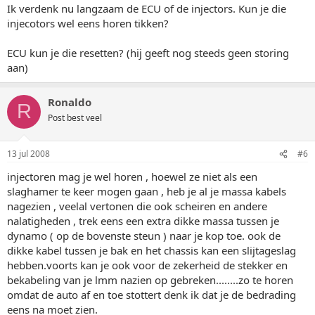
Ik verdenk nu langzaam de ECU of de injectors. Kun je die
injecotors wel eens horen tikken?
ECU kun je die resetten? (hij geeft nog steeds geen storing
aan)
Ronaldo
R
Post best veel
13 jul 2008
#6
injectoren mag je wel horen , hoewel ze niet als een
slaghamer te keer mogen gaan , heb je al je massa kabels
nagezien , veelal vertonen die ook scheiren en andere
nalatigheden , trek eens een extra dikke massa tussen je
dynamo ( op de bovenste steun ) naar je kop toe. ook de
dikke kabel tussen je bak en het chassis kan een slijtageslag
hebben.voorts kan je ook voor de zekerheid de stekker en
bekabeling van je lmm nazien op gebreken........zo te horen
omdat de auto af en toe stottert denk ik dat je de bedrading
eens na moet zien.