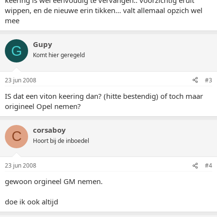
keering is wel eenvoudig te vervangen.. voorzichtig eruit
wippen, en de nieuwe erin tikken... valt allemaal opzich wel
mee
Gupy
G
Komt hier geregeld
23 jun 2008
#3
IS dat een viton keering dan? (hitte bestendig) of toch maar
origineel Opel nemen?
corsaboy
C
Hoort bij de inboedel
23 jun 2008
#4
gewoon orgineel GM nemen.
doe ik ook altijd