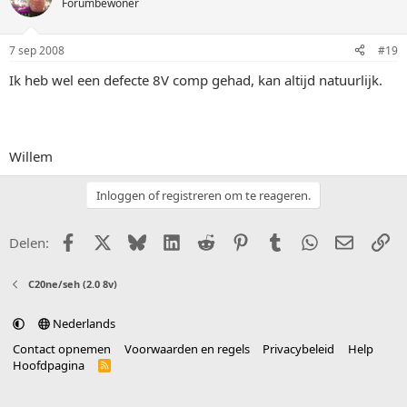
Forumbewoner
7 sep 2008
#19
Ik heb wel een defecte 8V comp gehad, kan altijd natuurlijk.
Willem
Inloggen of registreren om te reageren.
Facebook
X (Twitter)
Bluesky
LinkedIn
Reddit
Pinterest
Tumblr
WhatsApp
E-mail
Li
Delen:
C20ne/seh (2.0 8v)
Nederlands
Contact opnemen
Voorwaarden en regels
Privacybeleid
Help
Hoofdpagina
R
S
S
®
Community platform by XenForo
© 2010-2025 XenForo Ltd.
vertaald door