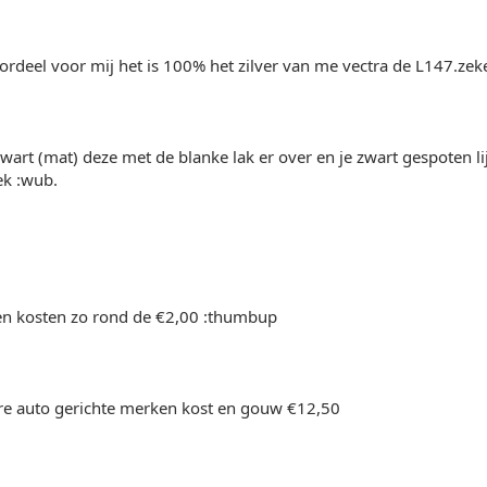
rdeel voor mij het is 100% het zilver van me vectra de L147.zeke
zwart (mat) deze met de blanke lak er over en je zwart gespoten li
ek :wub.
sen kosten zo rond de €2,00 :thumbup
re auto gerichte merken kost en gouw €12,50