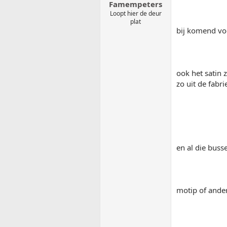
Famempeters
Loopt hier de deur
plat
bij komend voo
ook het satin 
zo uit de fabri
en al die bus
motip of ande