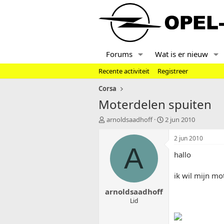
Forums
Wat is er nieuw
Recente activiteit
Registreer
Corsa
Moterdelen spuiten
T
S
arnoldsaadhoff
2 jun 2010
o
t
p
a
2 jun 2010
i
r
A
hallo
c
t
s
d
t
a
ik wil mijn mo
a
t
arnoldsaadhoff
r
u
t
m
Lid
e
r