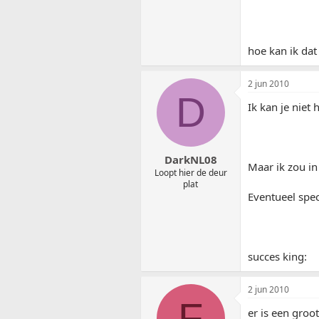
hoe kan ik dat
2 jun 2010
D
Ik kan je niet
DarkNL08
Maar ik zou in
Loopt hier de deur
plat
Eventueel spec
succes king:
2 jun 2010
F
er is een groo