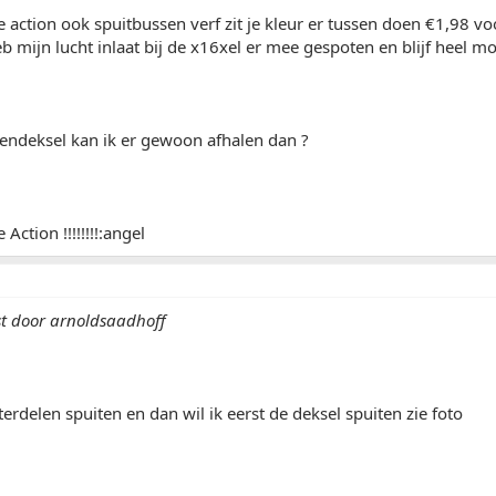
e action ook spuitbussen verf zit je kleur er tussen doen €1,98 v
b mijn lucht inlaat bij de x16xel er mee gespoten en blijf heel mo
endeksel kan ik er gewoon afhalen dan ?
Action !!!!!!!!:angel
st door arnoldsaadhoff
terdelen spuiten en dan wil ik eerst de deksel spuiten zie foto