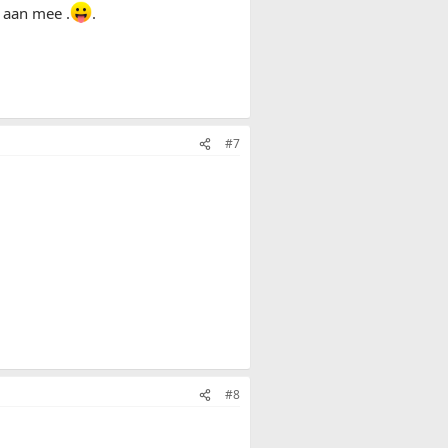
r aan mee .
.
#7
#8