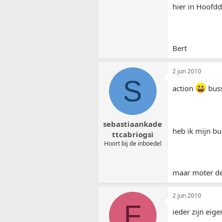
hier in Hoofdd
Bert
2 jun 2010
S
action
bus
sebastiaankade
heb ik mijn b
ttcabriogsi
Hoort bij de inboedel
maar moter del
2 jun 2010
F
ieder zijn eige