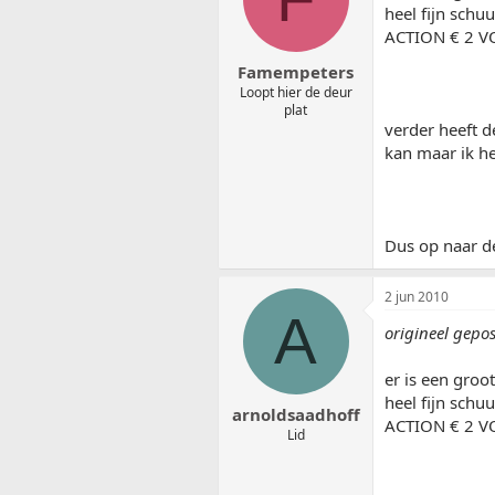
heel fijn schu
ACTION € 2 VO
Famempeters
Loopt hier de deur
plat
verder heeft d
kan maar ik he
Dus op naar de 
2 jun 2010
A
origineel gepo
er is een groo
heel fijn schu
arnoldsaadhoff
ACTION € 2 VO
Lid