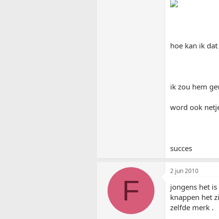
hoe kan ik dat
ik zou hem ge
word ook netje
succes
2 jun 2010
F
jongens het is
knappen het zi
zelfde merk .