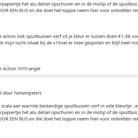
urpapiertje het alu delsel opschuren en in de motip of de spuit
OR EEN BUS en die doet het toppie neem hier voor ontvetten rem
e action ook spuitbussen verf zit je kleur er tussen doen €1,98 v
b mijn lucht inlaat bij de x16xel er mee gespoten en blijf heel mo
Action !!!!!!!!:angel
st door Famempeters
t scala aan warmte bestendige spuitbussen verf in vele kleurtje .
urpapiertje het alu delsel opschuren en in de motip of de spuit
OR EEN BUS en die doet het toppie neem hier voor ontvetten rem