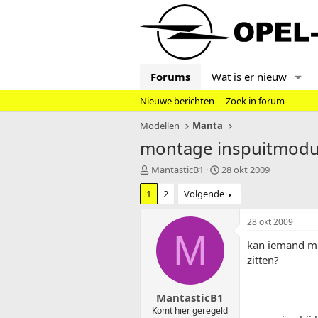
Forums
Wat is er nieuw
Nieuwe berichten
Zoek in forum
Modellen
Manta
montage inspuitmodul
T
S
MantasticB1
28 okt 2009
o
t
1
2
Volgende
p
a
i
r
c
t
28 okt 2009
s
d
M
kan iemand mij
t
a
a
t
zitten?
r
u
t
m
MantasticB1
e
r
Komt hier geregeld