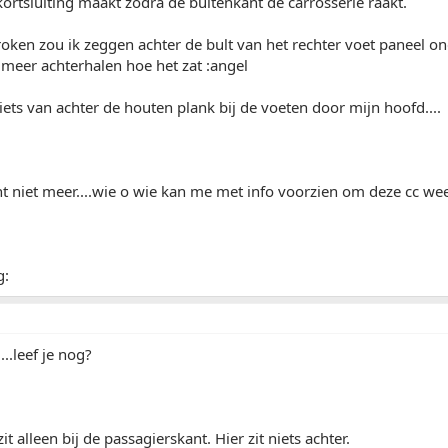
kortsluiting maakt zodra de buitenkant de carrosserie raakt.
ken zou ik zeggen achter de bult van het rechter voet paneel onde
t meer achterhalen hoe het zat :angel
iets van achter de houten plank bij de voeten door mijn hoofd....
ht niet meer....wie o wie kan me met info voorzien om deze cc wee
g:
....leef je nog?
t alleen bij de passagierskant. Hier zit niets achter.