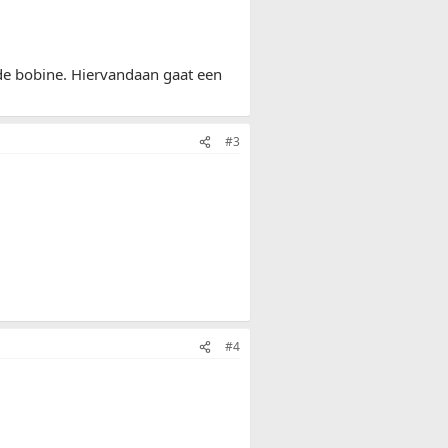
 de bobine. Hiervandaan gaat een
#3
#4