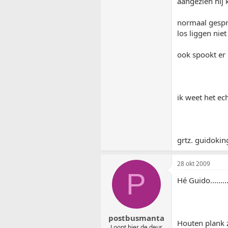
aangezien hij 
normaal gespro
los liggen nie
ook spookt er 
ik weet het ec
grtz. guidokin
28 okt 2009
P
Hé Guido........
postbusmanta
Houten plank zi
Loopt hier de deur