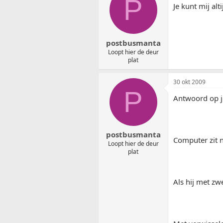
P
Je kunt mij al
postbusmanta
Loopt hier de deur
plat
30 okt 2009
P
Antwoord op j
postbusmanta
Computer zit n
Loopt hier de deur
plat
Als hij met zw