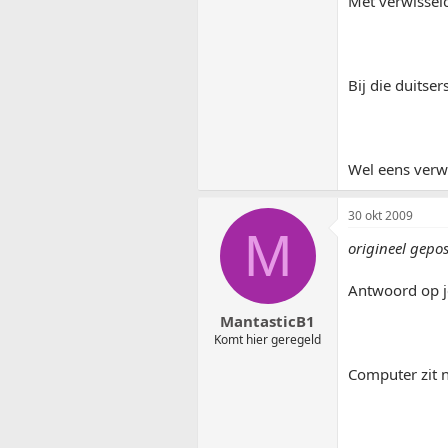
Met verwisseld
Bij die duitser
Wel eens verwa
30 okt 2009
M
origineel gepo
Antwoord op j
MantasticB1
Komt hier geregeld
Computer zit n