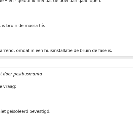
e + en - geloof ik niet dat de boel dan gaat lopen.
s is bruin de massa hè.
rrend, omdat in een huisinstallatie de bruin de fase is.
st door postbusmanta
e vraag:
iet geïsoleerd bevestigd.