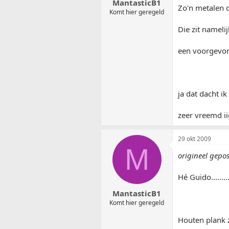
MantasticB1
Zo'n metalen 
Komt hier geregeld
Die zit namelij
een voorgevor
ja dat dacht i
zeer vreemd ii
29 okt 2009
M
origineel gepo
Hé Guido........
MantasticB1
Komt hier geregeld
Houten plank zi