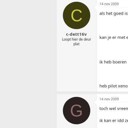
14 nov 2009
C
als het goed 
c-dett16v
kan je er met 
Loopt hier de deur
plat
ik heb boeren 
heb pilot xeno
14 nov 2009
G
toch wel vree
ik kan er idd 