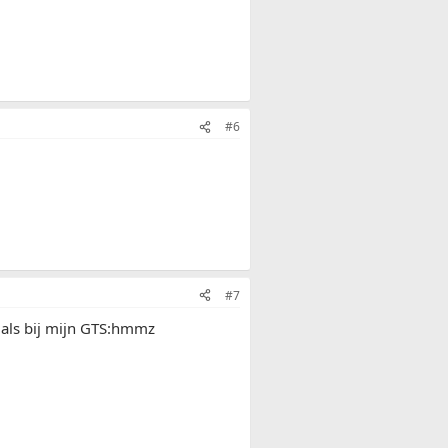
#6
#7
 als bij mijn GTS:hmmz