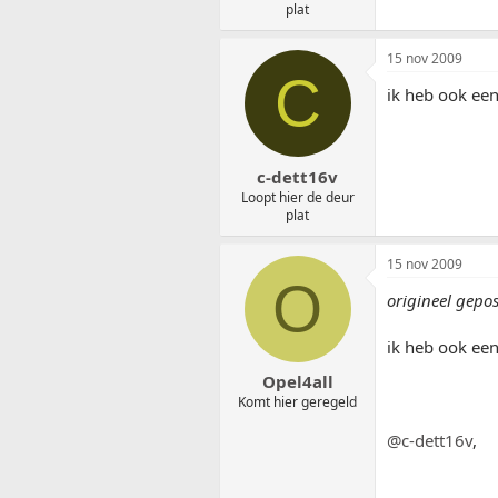
plat
15 nov 2009
C
ik heb ook een
c-dett16v
Loopt hier de deur
plat
15 nov 2009
O
origineel gepos
ik heb ook een
Opel4all
Komt hier geregeld
@c-dett16v
,