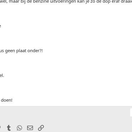
k wel, maar bij de benzine uitvoeringen kan je zo de dop eraf draai
e
dus geen plaat onder?!
el.
e doen!
it
Pinterest
Tumblr
WhatsApp
E-mail
Link