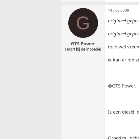
14 nov 2009
G
origineel gepo
origineel gepo
GTS Power
toch wel vree
Hoort bij de inboedel
ik kan er idd 
@GTS Power
,
Is een diesel,
Groetjes, Joch