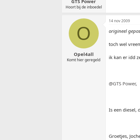
GTS Power
Hoort bij de inboedel
14 nov 2009
O
origineel gepo
toch wel vree
Opel4all
ik kan er idd 
Komt hier geregeld
@GTS Power
,
Is een diesel,
Groetjes, Joch