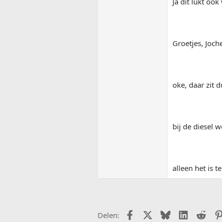
Ja dit lukt oo
Groetjes, Joch
oke, daar zit 
bij de diesel w
alleen het is t
Facebook
X (Twitter)
Bluesky
LinkedIn
Redd
Delen: