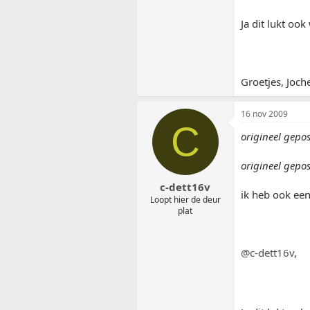
Ja dit lukt oo
Groetjes, Joch
16 nov 2009
C
origineel gepo
origineel gepos
c-dett16v
ik heb ook een
Loopt hier de deur
plat
@c-dett16v
,