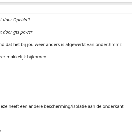
st door Opel4all
st door gts power
md dat het bij jou weer anders is afgewerkt van onder:hmmz
zeer makkelijk bijkomen.
 deze heeft een andere bescherming/isolatie aan de onderkant.
e