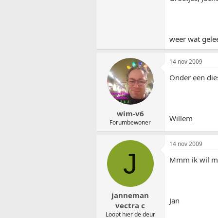
weer wat gele
14 nov 2009
Onder een dies
wim-v6
Willem
Forumbewoner
14 nov 2009
J
Mmm ik wil mi
janneman
Jan
vectra c
Loopt hier de deur