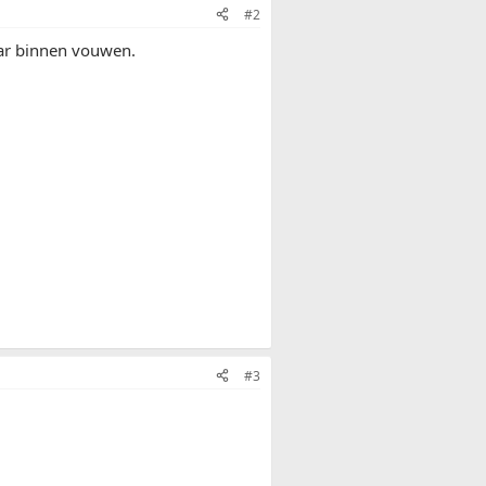
#2
aar binnen vouwen.
#3