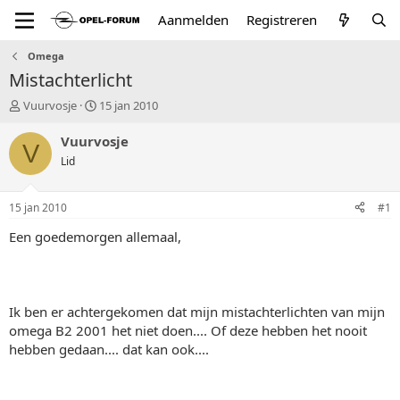
Aanmelden
Registreren
Omega
Mistachterlicht
T
S
Vuurvosje
15 jan 2010
o
t
p
a
Vuurvosje
V
i
r
Lid
c
t
s
d
t
a
15 jan 2010
#1
a
t
r
u
Een goedemorgen allemaal,
t
m
e
r
Ik ben er achtergekomen dat mijn mistachterlichten van mijn
omega B2 2001 het niet doen.... Of deze hebben het nooit
hebben gedaan.... dat kan ook....