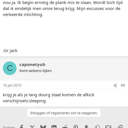
nou ja. Ik begin ernstig de plank mis te slaan. Wordt toch tijd
dat ik eindelijk men omie terug krijg. Mijn excusses voor de
verkeerde inlichting.
.Gr jack
caponetyuh
C
Komt weleens kijken
16 jan 2010
#8
krijg je als je lang doorg staat komen de afkick
verschijnsels:sleeping
Inloggen of registreren om te reageren.
Facebook
X (Twitter)
Bluesky
LinkedIn
Reddit
Pinterest
Tumblr
WhatsApp
E-mail
Li
Delen: