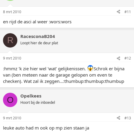
8 mrt 2010
#11
en rijd de asci al weer :wors:wors
RacesconaB204
R
Loopt hier de deur plat
9 mrt 2010
#12
:hmmz 'k zie hier wel 'wat' gelijkenissen.
Schrok er bijna
van (ben meteen naar de garage gelopen om even te
checken). Wat zal ik zeggen...:thumbup:thumbup:thumbup
Opelkees
O
Hoort bij de inboedel
9 mrt 2010
#13
leuke auto had m ook op mp zien staan ja