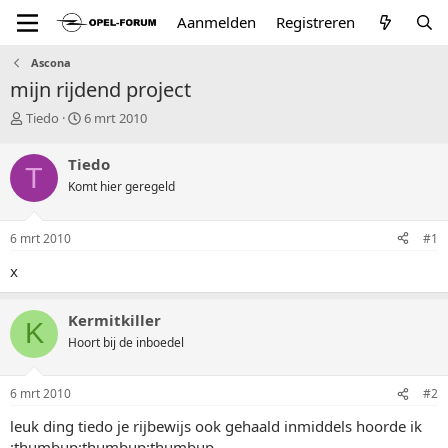
Aanmelden
Registreren
Ascona
mijn rijdend project
T
S
Tiedo
6 mrt 2010
o
t
p
a
Tiedo
T
i
r
Komt hier geregeld
c
t
s
d
t
a
6 mrt 2010
#1
a
t
r
u
x
t
m
e
r
Kermitkiller
K
Hoort bij de inboedel
6 mrt 2010
#2
leuk ding tiedo je rijbewijs ook gehaald inmiddels hoorde ik
:thumbup:thumbup:thumbup