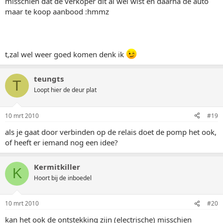
misschien dat de verkoper dit al wel wist en daarna de auto
maar te koop aanbood :hmmz
t,zal wel weer goed komen denk ik
teungts
T
Loopt hier de deur plat
10 mrt 2010
#19
als je gaat door verbinden op de relais doet de pomp het ook,
of heeft er iemand nog een idee?
Kermitkiller
K
Hoort bij de inboedel
10 mrt 2010
#20
kan het ook de ontstekking zijn (electrische) misschien