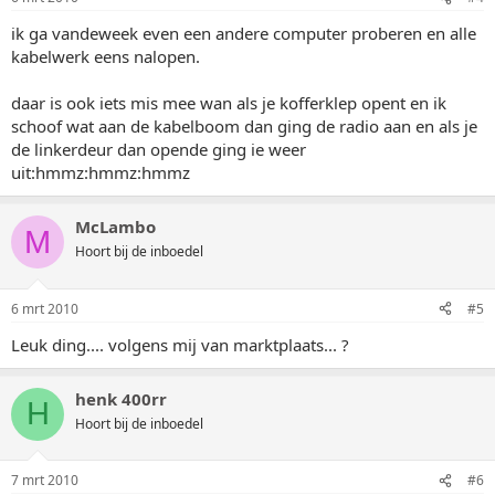
ik ga vandeweek even een andere computer proberen en alle
kabelwerk eens nalopen.
daar is ook iets mis mee wan als je kofferklep opent en ik
schoof wat aan de kabelboom dan ging de radio aan en als je
de linkerdeur dan opende ging ie weer
uit:hmmz:hmmz:hmmz
McLambo
M
Hoort bij de inboedel
6 mrt 2010
#5
Leuk ding.... volgens mij van marktplaats... ?
henk 400rr
H
Hoort bij de inboedel
7 mrt 2010
#6