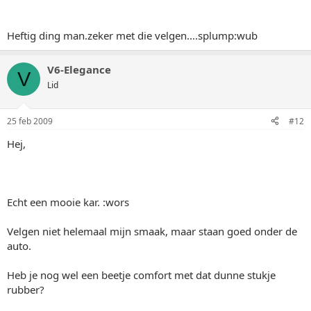
Heftig ding man.zeker met die velgen....splump:wub
V6-Elegance
V
Lid
25 feb 2009
#12
Hej,
Echt een mooie kar. :wors
Velgen niet helemaal mijn smaak, maar staan goed onder de
auto.
Heb je nog wel een beetje comfort met dat dunne stukje
rubber?