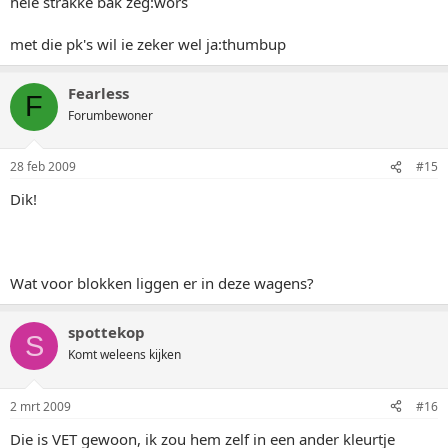
hele strakke bak zeg:wors
met die pk's wil ie zeker wel ja:thumbup
Fearless
F
Forumbewoner
28 feb 2009
#15
Dik!
Wat voor blokken liggen er in deze wagens?
spottekop
S
Komt weleens kijken
2 mrt 2009
#16
Die is VET gewoon, ik zou hem zelf in een ander kleurtje