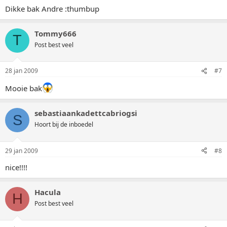
Dikke bak Andre :thumbup
Tommy666
T
Post best veel
28 jan 2009
#7
Mooie bak
sebastiaankadettcabriogsi
S
Hoort bij de inboedel
29 jan 2009
#8
nice!!!!
Hacula
H
Post best veel