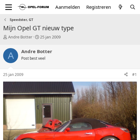
Aanmelden
Registreren
Speedster, GT
Mijn Opel GT nieuw type
T
S
Andre Botter
25 jan 2009
o
t
p
a
Andre Botter
A
i
r
Post best veel
c
t
s
d
t
a
25 jan 2009
#1
a
t
r
u
t
m
e
r