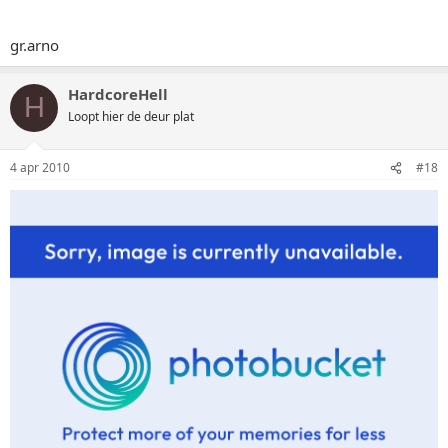
gr.arno
HardcoreHell
H
Loopt hier de deur plat
4 apr 2010
#18