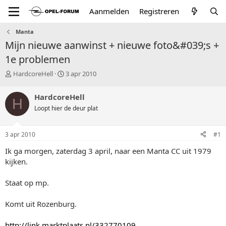
Aanmelden
Registreren
Manta
Mijn nieuwe aanwinst + nieuwe foto&#039;s +
1e problemen
T
S
HardcoreHell
3 apr 2010
o
t
p
a
HardcoreHell
H
i
r
Loopt hier de deur plat
c
t
s
d
t
a
3 apr 2010
#1
a
t
r
u
Ik ga morgen, zaterdag 3 april, naar een Manta CC uit 1979
t
m
kijken.
e
r
Staat op mp.
Komt uit Rozenburg.
http://link.marktplaats.nl/332770109