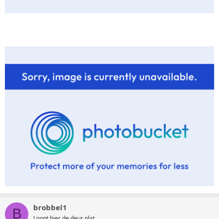
brobbel1
B
Loopt hier de deur plat