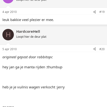
4 apr 2010
#19
leuk bakkie veel plezier er mee.
HardcoreHell
H
Loopt hier de deur plat
5 apr 2010
#20
origineel gepost door rabbitopc
hey jan ga je manta rijden :thumbup
heb je je vuilnis wagen verkocht :jerry
gr.arno