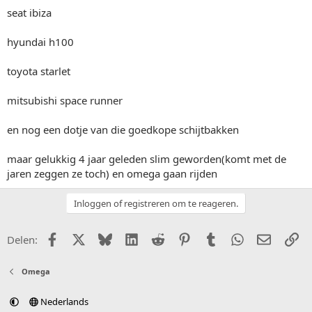
seat ibiza
hyundai h100
toyota starlet
mitsubishi space runner
en nog een dotje van die goedkope schijtbakken
maar gelukkig 4 jaar geleden slim geworden(komt met de
jaren zeggen ze toch) en omega gaan rijden
Inloggen of registreren om te reageren.
Facebook
X (Twitter)
Bluesky
LinkedIn
Reddit
Pinterest
Tumblr
WhatsApp
E-mail
Li
Delen:
Omega
Nederlands