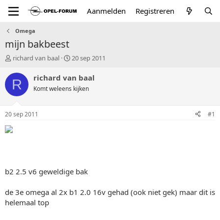
Aanmelden
Registreren
Omega
mijn bakbeest
T
S
richard van baal
20 sep 2011
o
t
p
a
richard van baal
R
i
r
Komt weleens kijken
c
t
s
d
t
a
20 sep 2011
#1
a
t
r
u
t
m
e
r
b2 2.5 v6 geweldige bak
de 3e omega al 2x b1 2.0 16v gehad (ook niet gek) maar dit is
helemaal top