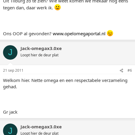
Uit Tilburg zo te zien? Wie weet komen we mekaar nog eens
tegen dan, daar werk ik.
Ons OOP al gevonden?
www.opelomegaportal.nl
Jack-omegax3.0xe
J
Loopt hier de deur plat
21 sep 2011
#6
Welkom hier. Nette omega en een respectabele verzameling
gehad.
Gr jack
Jack-omegax3.0xe
J
Loopt hier de deur plat