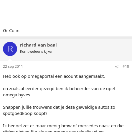
Gr Colin
richard van baal
R
Komt weleens kijken
22 sep 2011
#10
Heb ook op omegaportal een acount aangemaakt,
en zoals al eerder gezegd ben ik beheerder van de opel
omega hyves.
Snappen jullie trouwens dat je deze geweldige autos zo
spotgoedkoop koopt?
Ik bedoel zet er maar menig bmw of mercedes naast en die
rijden niet zo fijn als een omega voorals die v6 en