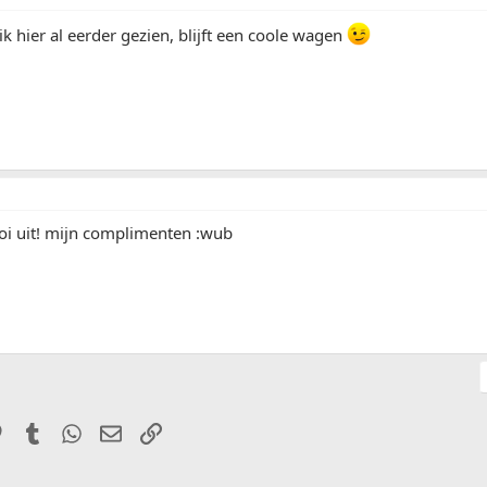
ik hier al eerder gezien, blijft een coole wagen
oi uit! mijn complimenten :wub
it
Pinterest
Tumblr
WhatsApp
E-mail
Link