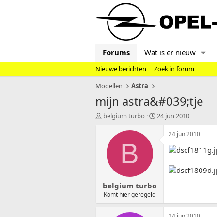
Forums
Wat is er nieuw
Nieuwe berichten
Zoek in forum
Modellen
Astra
mijn astra&#039;tje
T
S
belgium turbo
24 jun 2010
o
t
p
a
24 jun 2010
i
r
B
c
t
s
d
t
a
a
t
belgium turbo
r
u
t
m
Komt hier geregeld
e
r
24 jun 2010