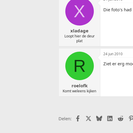
X
Die foto's had 
xladage
Loopt hier de deur
plat
24 jun 2010
R
Ziet er erg mo
roelofk
Komt weleens kijken
Facebook
X (Twitter)
Bluesky
LinkedIn
Redd
Delen: