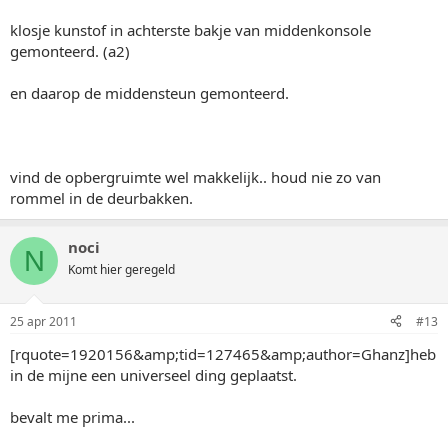
klosje kunstof in achterste bakje van middenkonsole
gemonteerd. (a2)
en daarop de middensteun gemonteerd.
vind de opbergruimte wel makkelijk.. houd nie zo van
rommel in de deurbakken.
noci
N
Komt hier geregeld
25 apr 2011
#13
[rquote=1920156&amp;tid=127465&amp;author=Ghanz]heb
in de mijne een universeel ding geplaatst.
bevalt me prima...