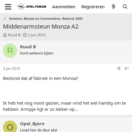
Aanmelden
Registreren
Senator, Monza en Commodore, Rekord, KAD
Middenarmsteun Monza A2
T
S
Ruud B
2 jun 2010
o
t
p
a
Ruud B
R
i
r
Komt weleens kijken
c
t
s
d
t
a
2 jun 2010
#1
a
t
r
u
Bestond dat af fabriek in een Monza?
t
m
e
r
Ik heb het nog nooit gezien, maar vind het wel handig om te
hebben. Armpje ligt er zo lekker op...
Opel_Bjorn
O
Loopt hier de deur plat