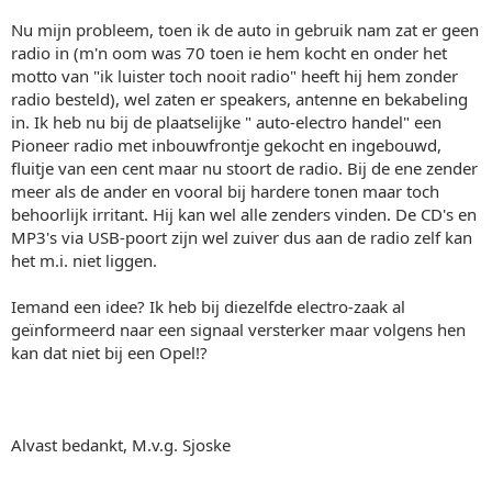
Nu mijn probleem, toen ik de auto in gebruik nam zat er geen
radio in (m'n oom was 70 toen ie hem kocht en onder het
motto van "ik luister toch nooit radio" heeft hij hem zonder
radio besteld), wel zaten er speakers, antenne en bekabeling
in. Ik heb nu bij de plaatselijke " auto-electro handel" een
Pioneer radio met inbouwfrontje gekocht en ingebouwd,
fluitje van een cent maar nu stoort de radio. Bij de ene zender
meer als de ander en vooral bij hardere tonen maar toch
behoorlijk irritant. Hij kan wel alle zenders vinden. De CD's en
MP3's via USB-poort zijn wel zuiver dus aan de radio zelf kan
het m.i. niet liggen.
Iemand een idee? Ik heb bij diezelfde electro-zaak al
geïnformeerd naar een signaal versterker maar volgens hen
kan dat niet bij een Opel!?
Alvast bedankt, M.v.g. Sjoske