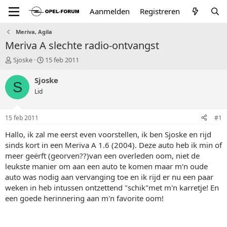
Aanmelden
Registreren
Meriva, Agila
Meriva A slechte radio-ontvangst
T
S
Sjoske
15 feb 2011
o
t
p
a
Sjoske
S
i
r
Lid
c
t
s
d
t
a
15 feb 2011
#1
a
t
r
u
Hallo, ik zal me eerst even voorstellen, ik ben Sjoske en rijd
t
m
sinds kort in een Meriva A 1.6 (2004). Deze auto heb ik min of
e
meer geërft (georven??)van een overleden oom, niet de
r
leukste manier om aan een auto te komen maar m'n oude
auto was nodig aan vervanging toe en ik rijd er nu een paar
weken in heb intussen ontzettend "schik"met m'n karretje! En
een goede herinnering aan m'n favorite oom!