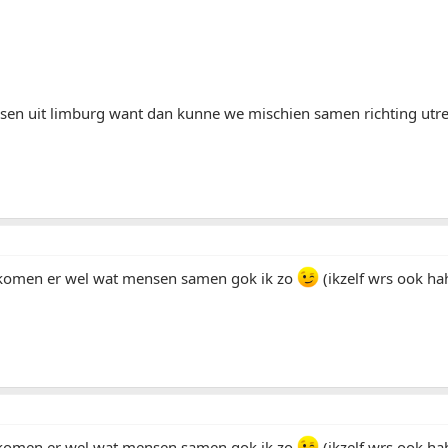
en uit limburg want dan kunne we mischien samen richting utrec
komen er wel wat mensen samen gok ik zo
(ikzelf wrs ook ha
komen er wel wat mensen samen gok ik zo
(ikzelf wrs ook ha