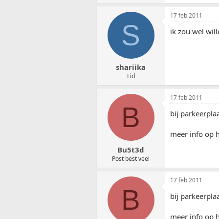
17 feb 2011
S
ik zou wel wil
shariika
Lid
17 feb 2011
B
bij parkeerpla
meer info op 
Bu5t3d
Post best veel
17 feb 2011
B
bij parkeerpla
meer info op 