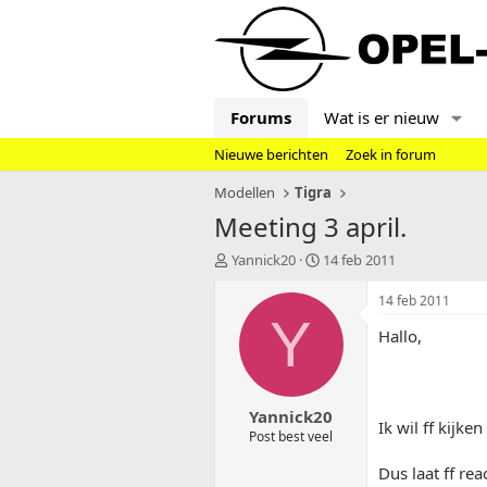
Forums
Wat is er nieuw
Nieuwe berichten
Zoek in forum
Modellen
Tigra
Meeting 3 april.
T
S
Yannick20
14 feb 2011
o
t
p
a
14 feb 2011
i
r
Y
Hallo,
c
t
s
d
t
a
a
t
Yannick20
r
u
Ik wil ff kijk
t
m
Post best veel
e
Dus laat ff rea
r