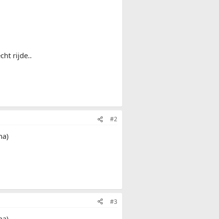
ht rijde..
#2
ha)
#3
ha)