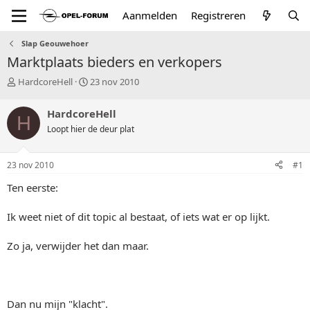
Aanmelden
Registreren
Slap Geouwehoer
Marktplaats bieders en verkopers
T
S
HardcoreHell
23 nov 2010
o
t
p
a
HardcoreHell
H
i
r
Loopt hier de deur plat
c
t
s
d
t
a
23 nov 2010
#1
a
t
r
u
Ten eerste:
t
m
e
Ik weet niet of dit topic al bestaat, of iets wat er op lijkt.
r
Zo ja, verwijder het dan maar.
Dan nu mijn "klacht".