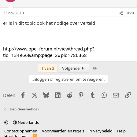
23 nov 2010
#20
er is in dit topic ook het nodige over verteld
http://www.opel-forum.nl/viewthread.php?
tid=134966&amp;page=2#pid1786368
Laatste
1 van 3
Volgende
Inloggen of registreren om te reageren.
Facebook
X (Twitter)
Bluesky
LinkedIn
Reddit
Pinterest
Tumblr
WhatsApp
E-mail
Li
Delen:
Slap Geouwehoer
Nederlands
Contact opnemen
Voorwaarden en regels
Privacybeleid
Help
Hoofdpagina
R