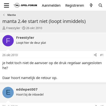
Aanmelden
Registreren
Manta
manta 2.4e start niet (loopt inmiddels)
T
S
Freestyler
26 okt 2010
o
t
p
a
Freestyler
F
i
r
Loopt hier de deur plat
c
t
s
d
t
a
26 okt 2010
#1
a
t
r
u
je hebt toch niet de aanvoer op de druk regelaar aangesloten
t
m
he?
e
r
Daar hoort namelijk de retour op.
eddepet007
E
Hoort bij de inboedel