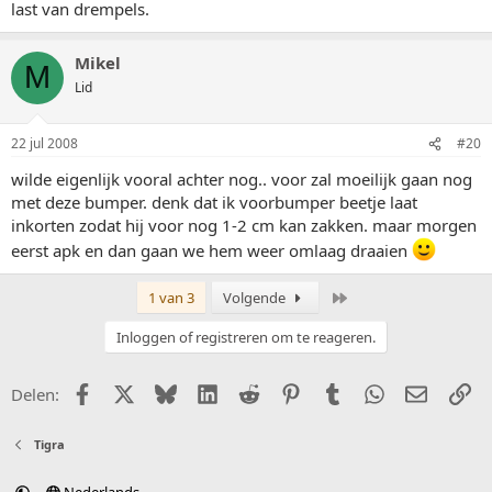
last van drempels.
Mikel
M
Lid
22 jul 2008
#20
wilde eigenlijk vooral achter nog.. voor zal moeilijk gaan nog
met deze bumper. denk dat ik voorbumper beetje laat
inkorten zodat hij voor nog 1-2 cm kan zakken. maar morgen
eerst apk en dan gaan we hem weer omlaag draaien
Laatste
1 van 3
Volgende
Inloggen of registreren om te reageren.
Facebook
X (Twitter)
Bluesky
LinkedIn
Reddit
Pinterest
Tumblr
WhatsApp
E-mail
Li
Delen:
Tigra