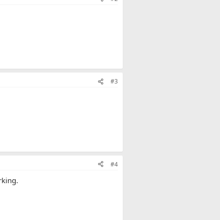
#3
#4
rking.