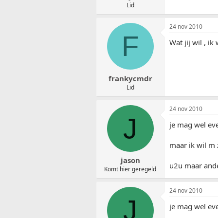
Lid
24 nov 2010
F
Wat jij wil , 
frankycmdr
Lid
24 nov 2010
J
je mag wel ev
maar ik wil m 
jason
u2u maar and
Komt hier geregeld
24 nov 2010
J
je mag wel ev