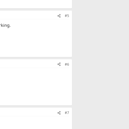
#5
rking.
#6
#7