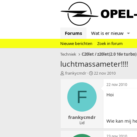
Forums
Wat is er nieuw
Nieuwe berichten
Zoek in forum
Techniek
C20let / z20let(2.0 16v turbo)
luchtmassameter!!!!
T
S
frankycmdr
22 nov 2010
o
t
p
a
22 nov 2010
i
r
F
Hoi
c
t
s
d
t
a
a
t
frankycmdr
r
u
Wie kan mij h
t
m
Lid
e
r
23 nov 2010