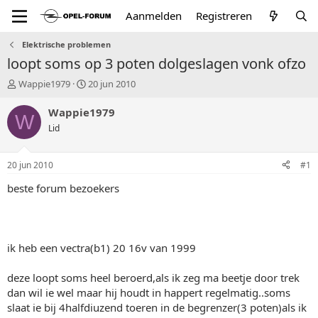
Aanmelden
Registreren
Elektrische problemen
loopt soms op 3 poten dolgeslagen vonk ofzo
T
S
Wappie1979
20 jun 2010
o
t
p
a
Wappie1979
W
i
r
Lid
c
t
s
d
t
a
20 jun 2010
#1
a
t
r
u
beste forum bezoekers
t
m
e
r
ik heb een vectra(b1) 20 16v van 1999
deze loopt soms heel beroerd,als ik zeg ma beetje door trek
dan wil ie wel maar hij houdt in happert regelmatig..soms
slaat ie bij 4halfdiuzend toeren in de begrenzer(3 poten)als ik