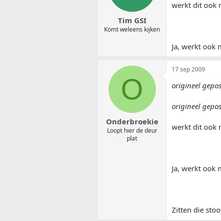
werkt dit ook 
Tim GSI
Komt weleens kijken
Ja, werkt ook m
17 sep 2009
O
origineel gepo
origineel gepo
Onderbroekie
werkt dit ook 
Loopt hier de deur
plat
Ja, werkt ook m
Zitten die stoo