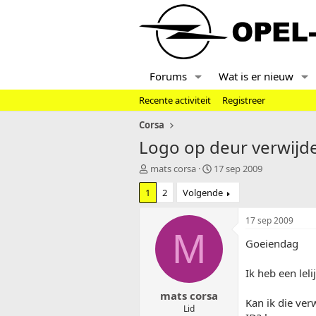
Forums
Wat is er nieuw
Recente activiteit
Registreer
Corsa
Logo op deur verwijd
T
S
mats corsa
17 sep 2009
o
t
1
2
Volgende
p
a
i
r
c
t
17 sep 2009
s
d
M
Goeiendag
t
a
a
t
r
u
Ik heb een leli
t
m
mats corsa
e
Kan ik die ver
r
Lid