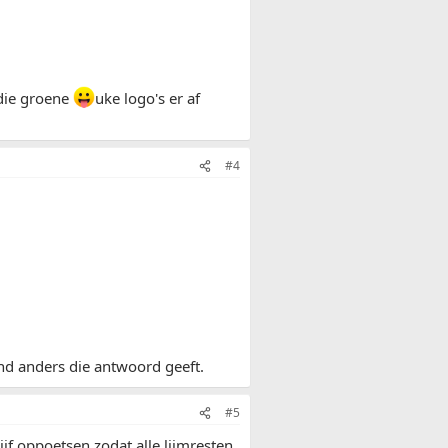
 die groene
uke logo's er af
#4
nd anders die antwoord geeft.
#5
jf oppoetsen zodat alle lijmresten