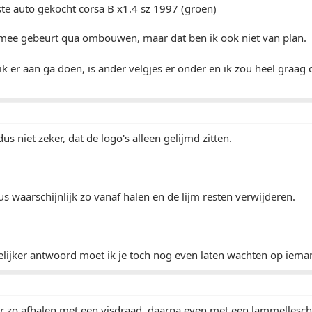
te auto gekocht corsa B x1.4 sz 1997 (groen)
s mee gebeurt qua ombouwen, maar dat ben ik ook niet van plan.
ik er aan ga doen, is ander velgjes er onder en ik zou heel graag
us niet zeker, dat de logo's alleen gelijmd zitten.
dus waarschijnlijk zo vanaf halen en de lijm resten verwijderen.
elijker antwoord moet ik je toch nog even laten wachten op iema
er zo afhalen met een visdraad, daarna even met een lammelleschi