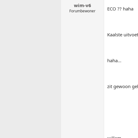
wim-v6
ECO ?? haha
Forumbewoner
Kaalste uitvoe
haha...
zit gewoon ge
willem