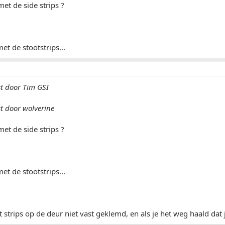
met de side strips ?
et de stootstrips...
st door Tim GSI
st door wolverine
met de side strips ?
et de stootstrips...
t strips op de deur niet vast geklemd, en als je het weg haald dat 