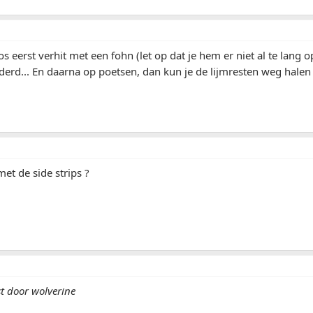
gos eerst verhit met een fohn (let op dat je hem er niet al te lang
derd... En daarna op poetsen, dan kun je de lijmresten weg hale
met de side strips ?
st door wolverine