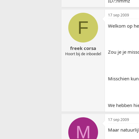
ID?:hmmz
17 sep 2009
F
Welkom op he
freek corsa
Zou je je miss
Hoort bij de inboedel
Misschien kun 
We hebben hier
17 sep 2009
M
Maar natuurlij