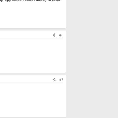
#6
#7