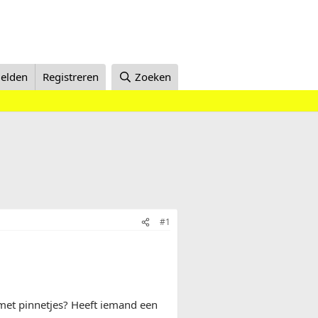
elden
Registreren
Zoeken
#1
t met pinnetjes? Heeft iemand een