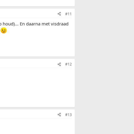
#11
 op houd)... En daarna met visdraad
n
#12
#13