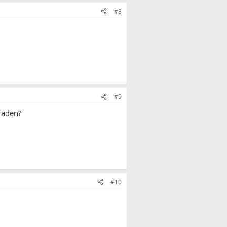
#8
#9
 raden?
#10