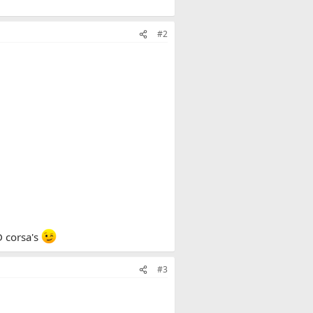
#2
D corsa's
#3